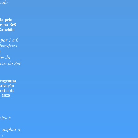
aulo
do pelo
rena Be8
 Gauchão
 por 1 a 0
inta-feira
a
te da
as do Sul
 programa
rização
antio de
é 2028
nico e
 ampliar a
 e