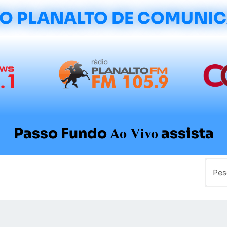
O PLANALTO DE COMUNI
Ao Vivo
Passo Fundo
assista
mo
Colunistas
Sobre a Planalto
Contato