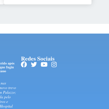
Redes Sociais
ferido após
 que fugiu
asso
 nas
novo trevo
n Palazzo;
ida pelo
ros e
Hospital