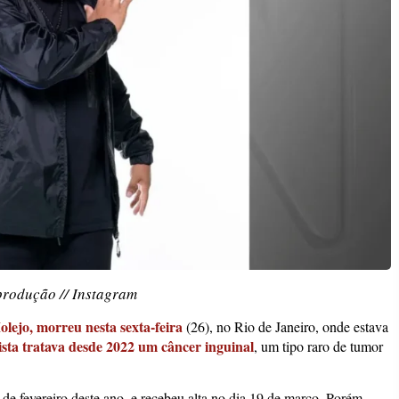
produção // Instagram
lejo, morreu nesta sexta-feira
(26), no Rio de Janeiro, onde estava
tista tratava desde 2022 um câncer inguinal
, um tipo raro de tumor
de fevereiro deste ano, e recebeu alta no dia 19 de março. Porém,