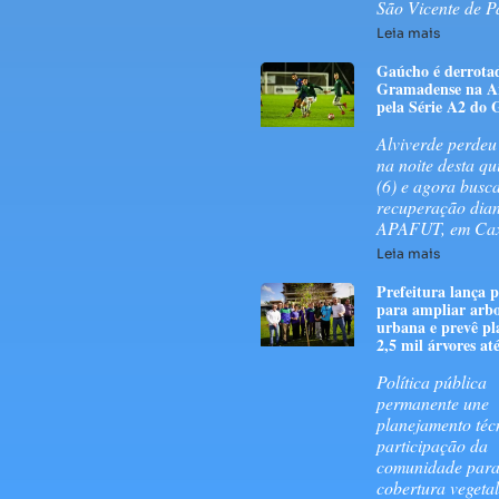
São Vicente de P
Leia mais
Gaúcho é derrota
Gramadense na A
pela Série A2 do
Alviverde perdeu
na noite desta qu
(6) e agora busc
recuperação dian
APAFUT, em Caxi
Leia mais
Prefeitura lança
para ampliar arbo
urbana e prevê pl
2,5 mil árvores at
Política pública
permanente une
planejamento téc
participação da
comunidade para
cobertura vegetal