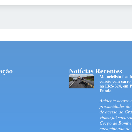
ação
Notícias Recentes
Motociclista fica 
colisão com carro
na ERS-324, em P
Fundo
Acidente ocorreu
proximidades do 
de acesso ao Gra
vítima foi socorr
Corpo de Bombei
encaminhada ao 