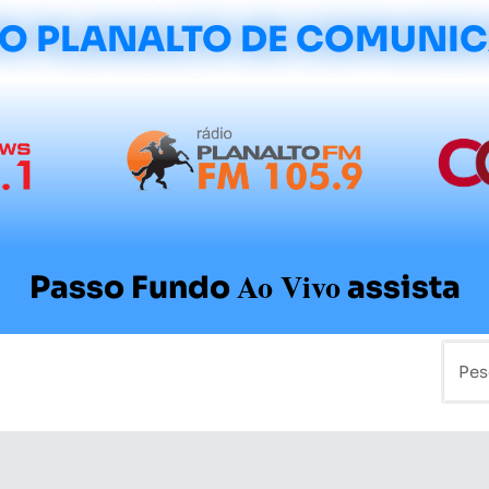
O PLANALTO DE COMUNI
Ao Vivo
Passo Fundo
assista
mo
Colunistas
Sobre a Planalto
Contato