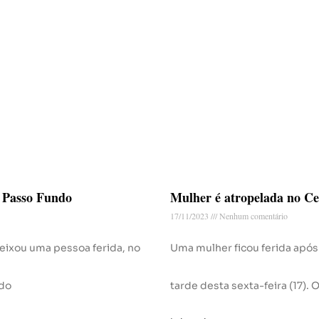
e Passo Fundo
Mulher é atropelada no C
17/11/2023
Nenhum comentário
deixou uma pessoa ferida, no
Uma mulher ficou ferida após
 do
tarde desta sexta-feira (17). 