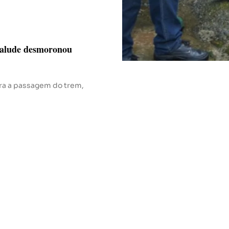
 talude desmoronou
ara a passagem do trem,