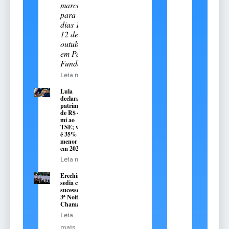
marcado
para os
dias 11 e
12 de
outubro
em Passo
Fundo
Leia mais
Lula
declara
patrimônio
de R$ 4,7
mi ao
TSE; valor
é 35%
menor que
em 2022
Leia mais
Erechim
sedia com
sucesso a
3ª Noite
Chamamé
Leia
mais