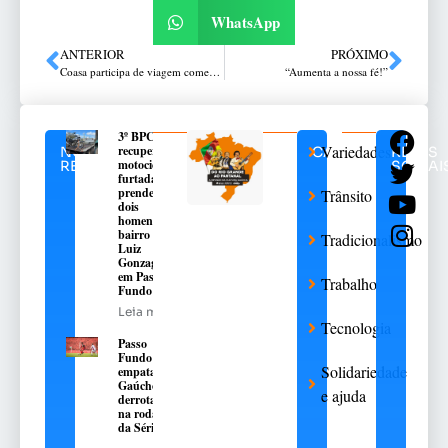
WhatsApp
ANTERIOR
PRÓXIMO
Coasa participa de viagem comercial Euro-China com foco em tendências e oportunidades para o agronegócio brasileiro
“Aumenta a nossa fé!”
3º BPChq
Variedades
recupera
NOTÍCIAS
CATEGORIAS
REDES
motocicleta
RELACIONADAS
SOCIAI
furtada e
prende
Trânsito
dois
homens no
bairro São
Tradicionalismo
Luiz
Gonzaga,
em Passo
Trabalho
Fundo
Leia mais
Tecnologia
Passo
Fundo
Solidariedade
empata e
Gaúcho é
e ajuda
derrotado
na rodada
da Série A-2