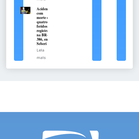
Acidente
com
morte e
quatro
feridos é
registrado
na BR-
386, em
Seberi
Leia
mais