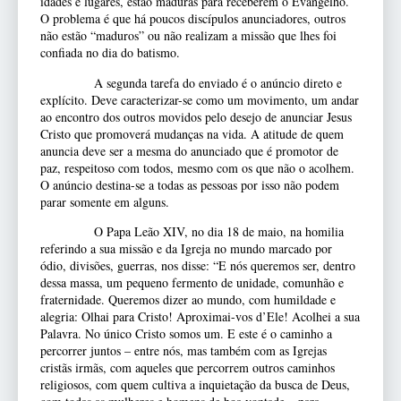
idades e lugares, estão maduras para receberem o Evangelho.
O problema é que há poucos discípulos anunciadores, outros
não estão “maduros” ou não realizam a missão que lhes foi
confiada no dia do batismo.
A segunda tarefa do enviado é o anúncio direto e
explícito. Deve caracterizar-se como um movimento, um andar
ao encontro dos outros movidos pelo desejo de anunciar Jesus
Cristo que promoverá mudanças na vida. A atitude de quem
anuncia deve ser a mesma do anunciado que é promotor de
paz, respeitoso com todos, mesmo com os que não o acolhem.
O anúncio destina-se a todas as pessoas por isso não podem
parar somente em alguns.
O Papa Leão XIV, no dia 18 de maio, na homilia
referindo a sua missão e da Igreja no mundo marcado por
ódio, divisões, guerras, nos disse: “E nós queremos ser, dentro
dessa massa, um pequeno fermento de unidade, comunhão e
fraternidade. Queremos dizer ao mundo, com humildade e
alegria: Olhai para Cristo! Aproximai-vos d’Ele! Acolhei a sua
Palavra. No único Cristo somos um. E este é o caminho a
percorrer juntos – entre nós, mas também com as Igrejas
cristãs irmãs, com aqueles que percorrem outros caminhos
religiosos, com quem cultiva a inquietação da busca de Deus,