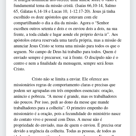
fundamental tema da missão cristã. (Isaías 66,10-14, Salmo
65, Gálatas 6,14-18 e Lucas 10, 1-12.17-20). Jesus já tinha
escolhido os doze apóstolos que estavam com ele
compartilhando o dia a dia da missão. Agora o “Senhor
escolheu outros setenta e dois e os enviou dois a dois, na sua
frente, a toda cidade e lugar aonde ele próprio devia ir”. Aos
apóstolos estava reservada uma tarefa própria, mas a missão de
anunciar Jesus Cristo se torna uma missão para todos os que o
seguem. No campo de Deus há trabalho para todos. Quem é
enviado sempre é precursor, vai à frente. O discípulo não é o
centro e nem a finalidade da mensagem, sempre será Jesus
Cristo.
Cristo não se limita a enviar. Ele oferece aos
missionários regras de comportamento claras e precisas que
podem ser agrupadas em três empenhos essenciais: oração,
anúncio e pobreza. “A messe é grande, mas os trabalhadores
são poucos. Por isso, pedi ao dono da messe que mande
trabalhadores para a colheita”. O primeiro empenho do
missionário é a oração, pois a fecundidade do ministério nasce
do contato vivo e pessoal com Deus. A messe não é
propriedade do enviado, mas de quem o enviou. É precisa orar
devido a urgência da colheita. Todas as pessoas, de todos as