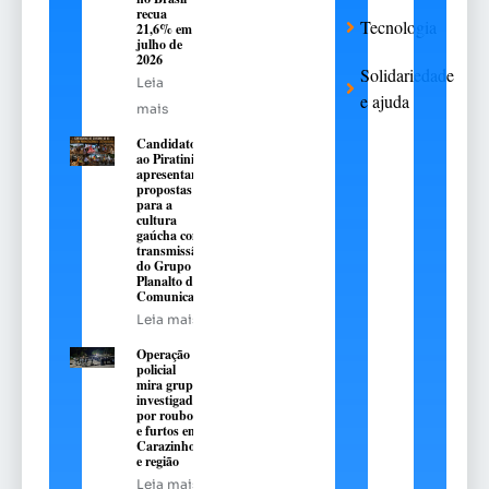
recua
Tecnologia
21,6% em
julho de
2026
Solidariedade
Leia
e ajuda
mais
Candidatos
ao Piratini
apresentarão
propostas
para a
cultura
gaúcha com
transmissão
do Grupo
Planalto de
Comunicação
Leia mais
Operação
policial
mira grupo
investigado
por roubos
e furtos em
Carazinho
e região
Leia mais