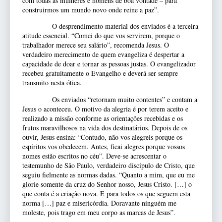
com todas as mulheres e homens de boa vontade – para
construirmos um mundo novo onde reine a paz”.
O desprendimento material dos enviados é a terceira
atitude essencial. “Comei do que vos servirem, porque o
trabalhador merece seu salário”, recomenda Jesus. O
verdadeiro merecimento de quem evangeliza é despertar a
capacidade de doar e tornar as pessoas justas. O evangelizador
recebeu gratuitamente o Evangelho e deverá ser sempre
transmito nesta ótica.
Os enviados “retornam muito contentes” e contam a
Jesus o aconteceu. O motivo da alegria é por terem aceito e
realizado a missão conforme as orientações recebidas e os
frutos maravilhosos na vida dos destinatários. Depois de os
ouvir, Jesus ensina: “Contudo, não vos alegreis porque os
espíritos vos obedecem. Antes, ficai alegres porque vossos
nomes estão escritos no céu”. Deve-se acrescentar o
testemunho de São Paulo, verdadeiro discípulo de Cristo, que
seguiu fielmente as normas dadas. “Quanto a mim, que eu me
glorie somente da cruz do Senhor nosso, Jesus Cristo. […] o
que conta é a criação nova. E para todos os que seguem esta
norma […] paz e misericórdia. Doravante ninguém me
moleste, pois trago em meu corpo as marcas de Jesus”.