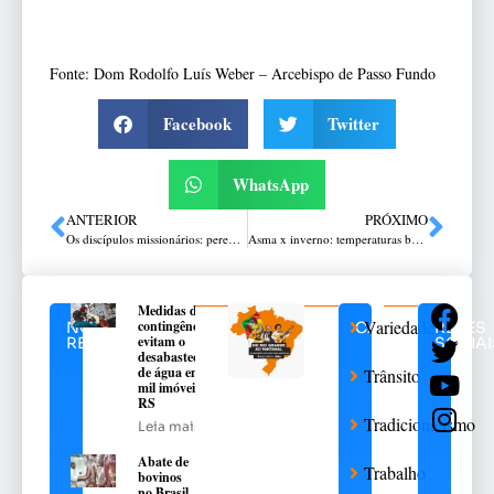
Fonte: Dom Rodolfo Luís Weber – Arcebispo de Passo Fundo
Facebook
Twitter
WhatsApp
ANTERIOR
PRÓXIMO
Os discípulos missionários: peregrinar de esperança
Asma x inverno: temperaturas baixas favorecem as crises asmáticas
Medidas de
Variedades
contingência
NOTÍCIAS
CATEGORIAS
REDES
evitam o
RELACIONADAS
SOCIAI
desabastecimento
de água em 376
Trânsito
mil imóveis no
RS
Tradicionalismo
Leia mais
Abate de
Trabalho
bovinos
no Brasil