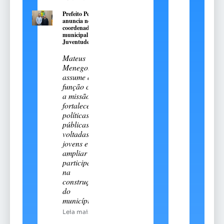
Prefeito Pedro
anuncia novo
coordenador
municipal da
Juventude
Mateus
Menegotto
assume a
função com
a missão de
fortalecer
políticas
públicas
voltadas aos
jovens e
ampliar sua
participação
na
construção
do
município
Leia mais