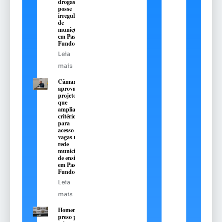
drogas e
posse
irregular
de
munições
em Passo
Fundo
Leia
mais
Câmara
aprova
projeto
que
amplia
critérios
para
acesso a
vagas na
rede
municipal
de ensino
em Passo
Fundo
Leia
mais
Homem é
preso pelo