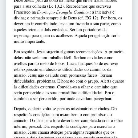
Disse Jesus: pedi ao dono da messe que envie trabalhadores
para a sua colheita (Lc 10,2). Recordemos que escreveu
Francisco na
Exortação Evangelii Gaudium
: a iniciativa é
divina; o primado sempre é de Deus (cf. EG 12). Por hora, os
deveriam ir contribuindo, cada um fazendo a sua parte, como
aqueles setenta e dois enviados. Seriam portadores da
esperança para quem os acolhesse. Aquela peregrinação seria
muito importante.
Em seguida, Jesus sugeriu algumas recomendações. A primeira
delas: não seria um trabalho fácil. Seriam enviados como
ovelhas para o meio de lobos. Lucas faz questão de escrever
esta expressão em alusão ás dificuldades do caminho, da
missão. Jesus não os ilude com promessas fáceis. Teriam
dificuldades, problemas. É honesto com o grupo. Alerta quanto
às dificuldades externas. Convida-os a olhar o caminho que
seria percorrido e as suas armadilhas e dificuldades. Era o
caminho a ser percorrido, por onde deveriam peregrinar.
Depois, o alerta volta-se para os missionários enviados. Diz
respeito às condições para assumirem o compromisso do
anúncio. O olhar para fora deveria ser completado com o olhar
interno, pessoal. Diz respeito às condições para exercitar a
missão. Jesus chama atenção para alguns requisitos que os
setenta e dois deveriam considerar com grande atenção: não