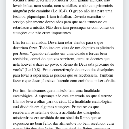
leveis bolsa, nem sacola, nem sandálias, e não cumprimenteis
ninguém pelo caminho (Lc 10,4). O grupo não iria para uma
festa ou piquenique. Iriam trabalhar. Deveria exercitar o
serviço plenamente despojados para que nada truncasse ou
retardasse a missão. Não deveriam preocupar-se com coisas ou
situações que não eram importantes.
Eles foram enviados. Deveriam estar atentos para o que
deveriam fazer. Tudo isto em vista de um objetivo explicitado
por Jesus: “quando entrardes em uma cidade e fordes bem
recebidos, comei do que vos servirem, curai os doentes que
nela houver e dizei ao povo, o Reino de Deus está próximo de
vocês” (Lc 10,8). Era a concretização do envio dos discípulos
para levar a esperança às pessoas que os recebessem. Também
fazer o que Jesus já estava fazendo com carinho e misericórdia.
Por fim, lembramos que a missão tem uma finalidade
escatológica. A esperança não está amarrada no que é terreno.
Ela nos leva a olhar para os céus. E a finalidade escatológica
está dividida em algumas situações. Primeiro: os que
receberam os setenta e dois, a acolhida dos discípulos
missionários era acolhida de um sinal do Reino que se
expressou no bem feito, dar alimento e no bem recebido, cura
e expulsão dos demônios. Era um sinal do Reino, esperança