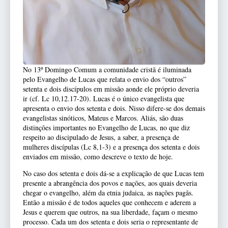
No 13º Domingo Comum a comunidade cristã é iluminada
pelo Evangelho de Lucas que relata o envio dos “outros”
setenta e dois discípulos em missão aonde ele próprio deveria
ir (cf. Lc 10,12.17-20). Lucas é o único evangelista que
apresenta o envio dos setenta e dois. Nisso difere-se dos demais
evangelistas sinóticos, Mateus e Marcos. Aliás, são duas
distinções importantes no Evangelho de Lucas, no que diz
respeito ao discipulado de Jesus, a saber, a presença de
mulheres discípulas (Lc 8,1-3) e a presença dos setenta e dois
enviados em missão, como descreve o texto de hoje.
No caso dos setenta e dois dá-se a explicação de que Lucas tem
presente a abrangência dos povos e nações, aos quais deveria
chegar o evangelho, além da etnia judaica, as nações pagãs.
Então a missão é de todos aqueles que conhecem e aderem a
Jesus e querem que outros, na sua liberdade, façam o mesmo
processo. Cada um dos setenta e dois seria o representante de