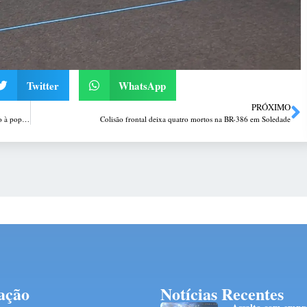
Twitter
WhatsApp
PRÓXIMO
Renovação de frota do SAMU Carazinho garante reforço no atendimento à população
Colisão frontal deixa quatro mortos na BR-386 em Soledade
ação
Notícias Recentes