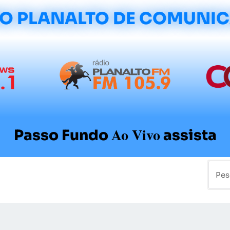
O PLANALTO DE COMUNI
Ao Vivo
Passo Fundo
assista
mo
Colunistas
Sobre a Planalto
Contato