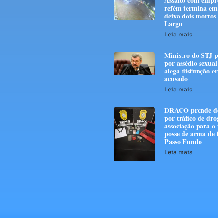
Assalto com empre
refém termina em 
deixa dois mortos
Largo
Leia mais
Ministro do STJ p
por assédio sexual
alega disfunção er
acusado
Leia mais
DRACO prende do
por tráfico de dro
associação para o 
posse de arma de 
Passo Fundo
Leia mais