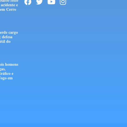
sário feito
acidente e
 em Cerro
erde cargo
; defesa
étil do
is homens
gas,
tráfico e
fogo em