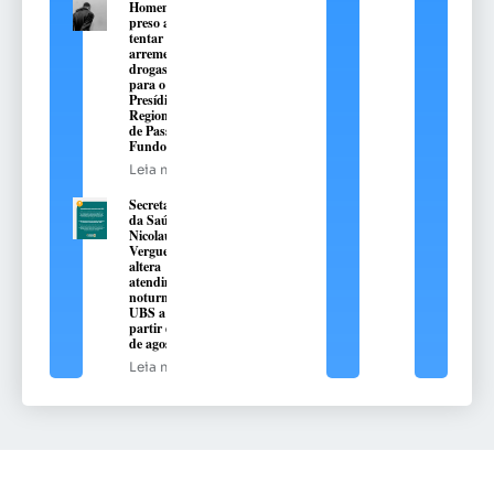
Homem é
preso ao
tentar
arremessar
drogas
para o
Presídio
Regional
de Passo
Fundo
Leia mais
Secretaria
da Saúde de
Nicolau
Vergueiro
altera
atendimento
noturno na
UBS a
partir de 10
de agosto
Leia mais