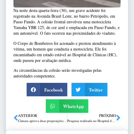
Na noite desta quarta-feira (30), um grave acidente foi
registrado na Avenida Brasil Leste, no bairro Petrópolis, em
Passo Fundo. A colisão frontal envolveu uma motocicleta
Yamaha YBR 125, de cor azul e emplacada em Passo Fundo, e
um automóvel. O fato ocorreu nas proximidades do viaduto.
O Corpo de Bombeiros foi acionado e prestou atendimento à
vítima, um homem que conduzia a motocicleta. Ele foi
encaminhado em estado estável ao Hospital de Clínicas (HC),
onde passou por avaliação médica.
As circunstâncias da colisão serão investigadas pelas
autoridades competentes.
Facebook
Twitter
WhatsApp
ANTERIOR
PRÓXIMO
Câmara aprova duas proposições na Sessão desta quarta-feira
Pesquisa realizada no Hospital de Clínicas descreve tratamento promissor para a enxaqueca