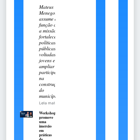
Mateus
Menegotto
assume a
função com
a missão de
fortalecer
políticas
públicas
voltadas aos
jovens e
ampliar sua
participação
na
construção
do
município
Leia mais
Workshop
promove
uma
imersão
em
práticas
de