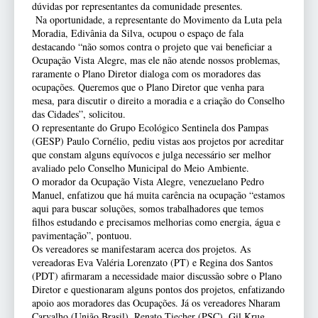
dúvidas por representantes da comunidade presentes.
Na oportunidade, a representante do Movimento da Luta pela
Moradia, Edivânia da Silva, ocupou o espaço de fala
destacando “não somos contra o projeto que vai beneficiar a
Ocupação Vista Alegre, mas ele não atende nossos problemas,
raramente o Plano Diretor dialoga com os moradores das
ocupações. Queremos que o Plano Diretor que venha para
mesa, para discutir o direito a moradia e a criação do Conselho
das Cidades”, solicitou.
O representante do Grupo Ecológico Sentinela dos Pampas
(GESP) Paulo Cornélio, pediu vistas aos projetos por acreditar
que constam alguns equívocos e julga necessário ser melhor
avaliado pelo Conselho Municipal do Meio Ambiente.
O morador da Ocupação Vista Alegre, venezuelano Pedro
Manuel, enfatizou que há muita carência na ocupação “estamos
aqui para buscar soluções, somos trabalhadores que temos
filhos estudando e precisamos melhorias como energia, água e
pavimentação”, pontuou.
Os vereadores se manifestaram acerca dos projetos. As
vereadoras Eva Valéria Lorenzato (PT) e Regina dos Santos
(PDT) afirmaram a necessidade maior discussão sobre o Plano
Diretor e questionaram alguns pontos dos projetos, enfatizando
apoio aos moradores das Ocupações. Já os vereadores Nharam
Carvalho (União Brasil), Renato Tiecher (PSC), Gil Krug