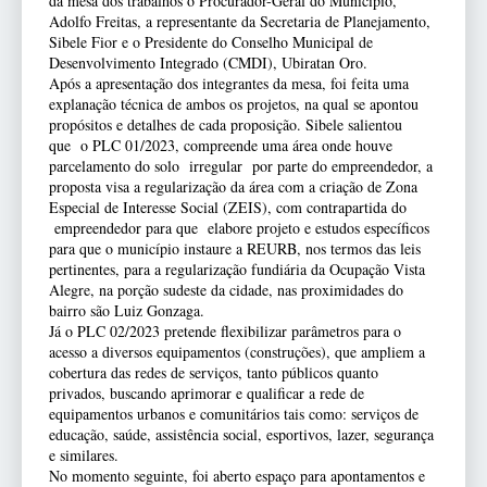
da mesa dos trabalhos o Procurador-Geral do Município,
Adolfo Freitas, a representante da Secretaria de Planejamento,
Sibele Fior e o Presidente do Conselho Municipal de
Desenvolvimento Integrado (CMDI), Ubiratan Oro.
Após a apresentação dos integrantes da mesa, foi feita uma
explanação técnica de ambos os projetos, na qual se apontou
propósitos e detalhes de cada proposição. Sibele salientou
que o PLC 01/2023, compreende uma área onde houve
parcelamento do solo irregular por parte do empreendedor, a
proposta visa a regularização da área com a criação de Zona
Especial de Interesse Social (ZEIS), com contrapartida do
empreendedor para que elabore projeto e estudos específicos
para que o município instaure a REURB, nos termos das leis
pertinentes, para a regularização fundiária da Ocupação Vista
Alegre, na porção sudeste da cidade, nas proximidades do
bairro são Luiz Gonzaga.
Já o PLC 02/2023 pretende flexibilizar parâmetros para o
acesso a diversos equipamentos (construções), que ampliem a
cobertura das redes de serviços, tanto públicos quanto
privados, buscando aprimorar e qualificar a rede de
equipamentos urbanos e comunitários tais como: serviços de
educação, saúde, assistência social, esportivos, lazer, segurança
e similares.
No momento seguinte, foi aberto espaço para apontamentos e