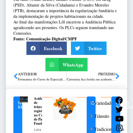
(PSD), Altamir da Silva (Cidadania) e Evandro Meireles
(PTB), destacaram a importância da regularização fundiária e
da implementação de projetos habitacionais na cidade.
Ao final das manifestações Lill encerrou a Audiência Pública
agradecendo aos presentes. Os PLCs seguem tramitando nas
Comissões.
Fonte: Comunicação Digital/CMPF
Facebook
Twitter
WhatsApp
ANTERIOR
PRÓXIMO
Formatura do Curso de Especialização em Políticas e Gestão de Segurança Pública
Caroneira fica ferida em acidente no Boqueirão
Acidente
Variedades
de
NOTÍCIAS
CATEGORIAS
REDES
trânsito
RELACIONADAS
SOCIAI
registrado
no Centro
Trânsito
de Passo
Fundo
Tradicionalismo
Leia