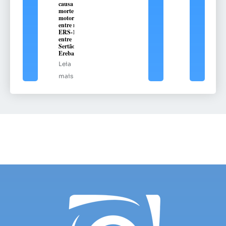
causa
morte de
motorista
entre na
ERS-135,
entre
Sertão e
Erebango
Leia
mais