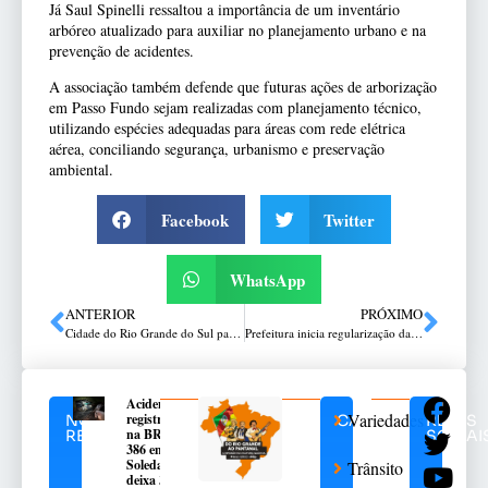
Já Saul Spinelli ressaltou a importância de um inventário
arbóreo atualizado para auxiliar no planejamento urbano e na
prevenção de acidentes.
A associação também defende que futuras ações de arborização
em Passo Fundo sejam realizadas com planejamento técnico,
utilizando espécies adequadas para áreas com rede elétrica
aérea, conciliando segurança, urbanismo e preservação
ambiental.
Facebook
Twitter
WhatsApp
ANTERIOR
PRÓXIMO
Cidade do Rio Grande do Sul passa a ter a passagem de ônibus mais cara do Brasil
Prefeitura inicia regularização da rede de água para 230 famílias na comunidade Bela Vista
Acidente
Variedades
registrado
NOTÍCIAS
CATEGORIAS
REDES
na BR-
RELACIONADAS
SOCIAI
386 em
Soledade
Trânsito
deixa 3