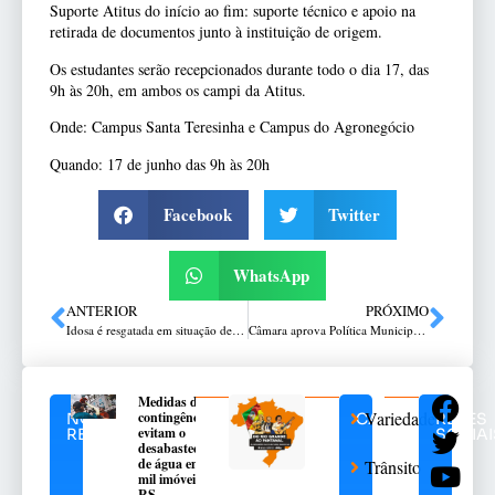
Suporte Atitus do início ao fim: suporte técnico e apoio na
retirada de documentos junto à instituição de origem.
Os estudantes serão recepcionados durante todo o dia 17, das
9h às 20h, em ambos os campi da Atitus.
Onde: Campus Santa Teresinha e Campus do Agronegócio
Quando: 17 de junho das 9h às 20h
Facebook
Twitter
WhatsApp
ANTERIOR
PRÓXIMO
Idosa é resgatada em situação de extrema vulnerabilidade em Passo Fundo
Câmara aprova Política Municipal de Combate à Intolerância Religiosa
Medidas de
Variedades
contingência
NOTÍCIAS
CATEGORIAS
REDES
evitam o
RELACIONADAS
SOCIAI
desabastecimento
de água em 376
Trânsito
mil imóveis no
RS