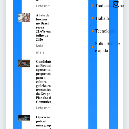
Tradicionalismo
Leia mais
Abate de
Trabalho
bovinos
no Brasil
recua
Tecnologia
21,6% em
julho de
2026
Solidariedade
Leia
e ajuda
mais
Candidatos
ao Piratini
apresentarão
propostas
para a
cultura
gaúcha com
transmissão
do Grupo
Planalto de
Comunicação
Leia mais
Operação
policial
mira grupo