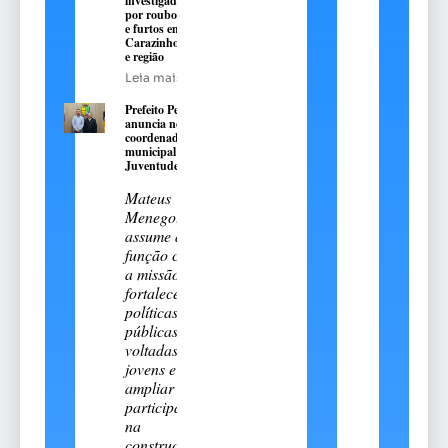
investigado
por roubos
e furtos em
Carazinho
e região
Leia mais
Prefeito Pedro
anuncia novo
coordenador
municipal da
Juventude
Mateus
Menegotto
assume a
função com
a missão de
fortalecer
políticas
públicas
voltadas aos
jovens e
ampliar sua
participação
na
construção