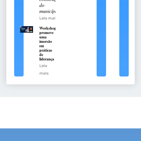
do
município
Leia mais
Workshop
promove
uma
imersão
em
práticas
de
liderança
Leia
mais