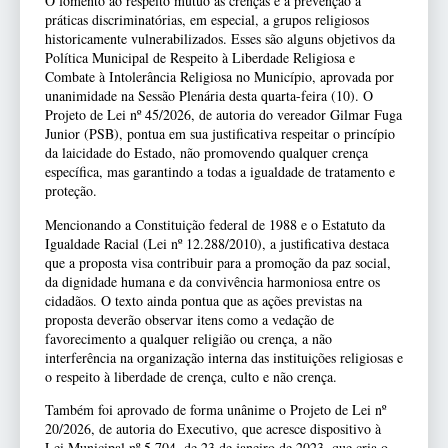
O fomento ao respeito mútuo às crenças e a prevenção a
práticas discriminatórias, em especial, a grupos religiosos
historicamente vulnerabilizados. Esses são alguns objetivos da
Política Municipal de Respeito à Liberdade Religiosa e
Combate à Intolerância Religiosa no Município, aprovada por
unanimidade na Sessão Plenária desta quarta-feira (10). O
Projeto de Lei nº 45/2026, de autoria do vereador Gilmar Fuga
Junior (PSB), pontua em sua justificativa respeitar o princípio
da laicidade do Estado, não promovendo qualquer crença
específica, mas garantindo a todas a igualdade de tratamento e
proteção.
Mencionando a Constituição federal de 1988 e o Estatuto da
Igualdade Racial (Lei nº 12.288/2010), a justificativa destaca
que a proposta visa contribuir para a promoção da paz social,
da dignidade humana e da convivência harmoniosa entre os
cidadãos. O texto ainda pontua que as ações previstas na
proposta deverão observar itens como a vedação de
favorecimento a qualquer religião ou crença, a não
interferência na organização interna das instituições religiosas e
o respeito à liberdade de crença, culto e não crença.
Também foi aprovado de forma unânime o Projeto de Lei nº
20/2026, de autoria do Executivo, que acresce dispositivo à
Lei Municipal nº 5.704, de 23 de janeiro de 2023, que cria o