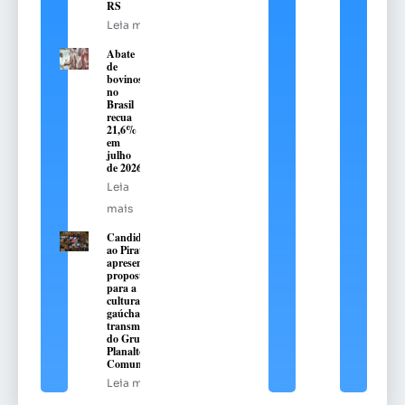
RS
Leia mais
Abate
de
bovinos
no
Brasil
recua
21,6%
em
julho
de 2026
Leia
mais
Candidatos
ao Piratini
apresentarão
propostas
para a
cultura
gaúcha com
transmissão
do Grupo
Planalto de
Comunicação
Leia mais