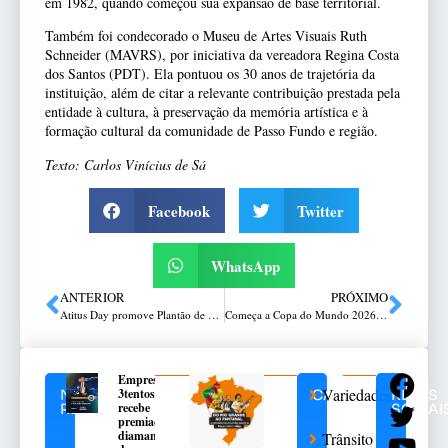
em 1982, quando começou sua expansão de base territorial.
Também foi condecorado o Museu de Artes Visuais Ruth
Schneider (MAVRS), por iniciativa da vereadora Regina Costa
dos Santos (PDT). Ela pontuou os 30 anos de trajetória da
instituição, além de citar a relevante contribuição prestada pela
entidade à cultura, à preservação da memória artística e à
formação cultural da comunidade de Passo Fundo e região.
Texto: Carlos Vinícius de Sá
Facebook
Twitter
WhatsApp
ANTERIOR
PRÓXIMO
Atitus Day promove Plantão de Transferência em Passo Fundo e oferece oportunidade para conhecer a infraestrutura da instituição e corpo docente
Começa a Copa do Mundo 2026: Brasil busca a taça após 24 anos; confira a tabela
Empresa
Variedades
3tentos
NOTÍCIAS
CATEGORIAS
REDES
recebe
RELACIONADAS
SOCIAI
premiação
diamante
Trânsito