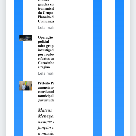
gaúcha com
transmissão
do Grupo
Planalto de
Comunicação
Leia mais
Operação
policial
mira grupo
investigado
por roubos
e furtos em
Carazinho
e região
Leia mais
Prefeito Pedro
anuncia novo
coordenador
municipal da
Juventude
Mateus
Menegotto
assume a
função com
a missão de