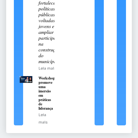
fortalecer
políticas
públicas
voltadas aos
jovens e
ampliar sua
participação
na
construção
do
município
Leia mais
Workshop
promove
uma
imersão
em
práticas
de
liderança
Leia
mais