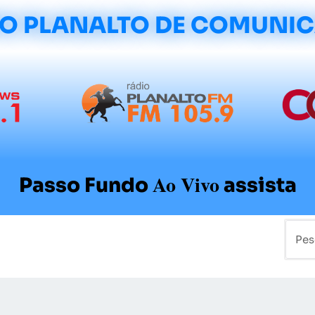
O PLANALTO DE COMUNI
Ao Vivo
Passo Fundo
assista
mo
Colunistas
Sobre a Planalto
Contato