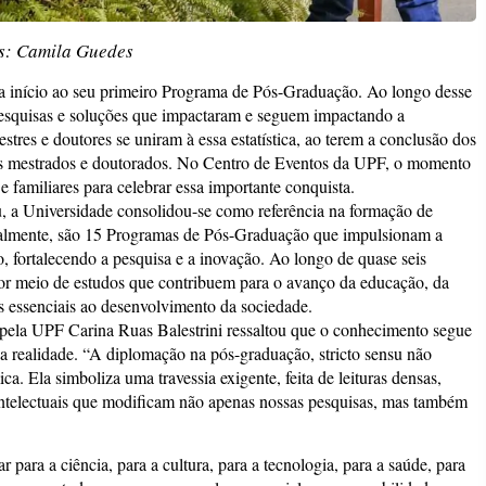
s: Camila Guedes
 início ao seu primeiro Programa de Pós-Graduação. Ao longo desse
pesquisas e soluções que impactaram e seguem impactando a
estres e doutores se uniram à essa estatística, ao terem a conclusão dos
s mestrados e doutorados. No Centro de Eventos da UPF, o momento
e familiares para celebrar essa importante conquista.
u, a Universidade consolidou-se como referência na formação de
ualmente, são 15 Programas de Pós-Graduação que impulsionam a
, fortalecendo a pesquisa e a inovação. Ao longo de quase seis
or meio de estudos que contribuem para o avanço da educação, da
es essenciais ao desenvolvimento da sociedade.
pela UPF Carina Ruas Balestrini ressaltou que o conhecimento segue
a realidade. “A diplomação na pós-graduação, stricto sensu não
. Ela simboliza uma travessia exigente, feita de leituras densas,
s intelectuais que modificam não apenas nossas pesquisas, mas também
para a ciência, para a cultura, para a tecnologia, para a saúde, para