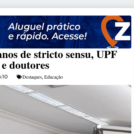
nos de stricto sensu, UPF
 e doutores
Destaques
Educação
5:10
,