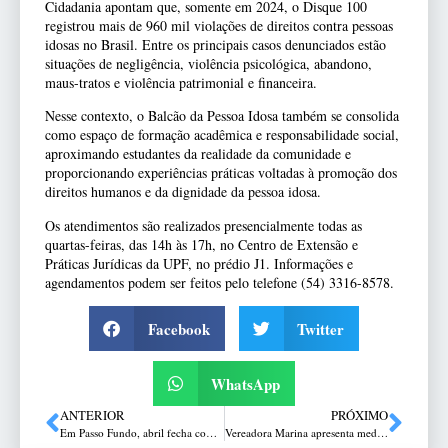
Cidadania apontam que, somente em 2024, o Disque 100
registrou mais de 960 mil violações de direitos contra pessoas
idosas no Brasil. Entre os principais casos denunciados estão
situações de negligência, violência psicológica, abandono,
maus-tratos e violência patrimonial e financeira.
Nesse contexto, o Balcão da Pessoa Idosa também se consolida
como espaço de formação acadêmica e responsabilidade social,
aproximando estudantes da realidade da comunidade e
proporcionando experiências práticas voltadas à promoção dos
direitos humanos e da dignidade da pessoa idosa.
Os atendimentos são realizados presencialmente todas as
quartas-feiras, das 14h às 17h, no Centro de Extensão e
Práticas Jurídicas da UPF, no prédio J1. Informações e
agendamentos podem ser feitos pelo telefone (54) 3316-8578.
Facebook
Twitter
WhatsApp
ANTERIOR
PRÓXIMO
Em Passo Fundo, abril fecha com alta de 4,17% na cesta básica em relação a março
Vereadora Marina apresenta medidas para proteger consumidores afetados pela Aegea/Corsan