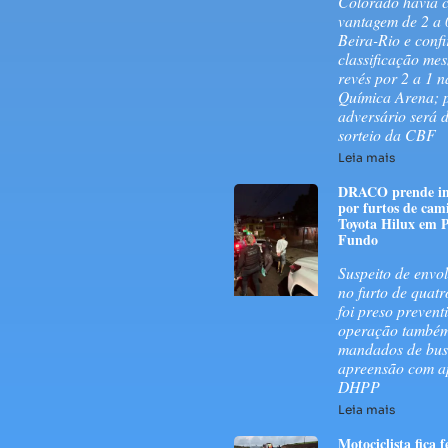
Colorado havia c
vantagem de 2 a 
Beira-Rio e conf
classificação me
revés por 2 a 1 
Química Arena; 
adversário será 
sorteio da CBF
Leia mais
DRACO prende in
por furtos de cam
Toyota Hilux em 
Fundo
Suspeito de envo
no furto de quatr
foi preso prevent
operação també
mandados de bus
apreensão com a
DHPP
Leia mais
Motociclista fica 