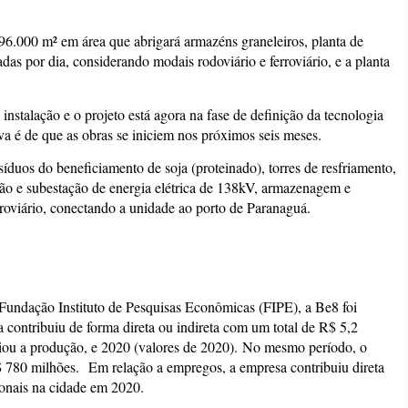
 96.000 m² em área que abrigará armazéns graneleiros, planta de
as por dia, considerando modais rodoviário e ferroviário, e a planta
instalação e o projeto está agora na fase de definição da tecnologia
va é de que as obras se iniciem nos próximos seis meses.
duos do beneficiamento de soja (proteinado), torres de resfriamento,
são e subestação de energia elétrica de 138kV, armazenagem e
rroviário, conectando a unidade ao porto de Paranaguá.
undação Instituto de Pesquisas Econômicas (FIPE), a Be8 foi
contribuiu de forma direta ou indireta com um total de R$ 5,2
ciou a produção, e 2020 (valores de 2020). No mesmo período, o
R$ 780 milhões.
Em relação a empregos, a empresa contribuiu direta
onais na cidade em 2020.