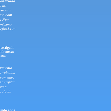
onstruído
0 no
irmou a
smo com
na Neo
próximo
definido em
vestigado
inhonetes
Passo
lvimento
o veículos
ivamente;
m cumpriu
ca e
poio da
ferido após