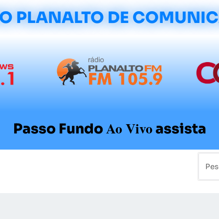
O PLANALTO DE COMUNI
Ao Vivo
Passo Fundo
assista
mo
Colunistas
Sobre a Planalto
Contato