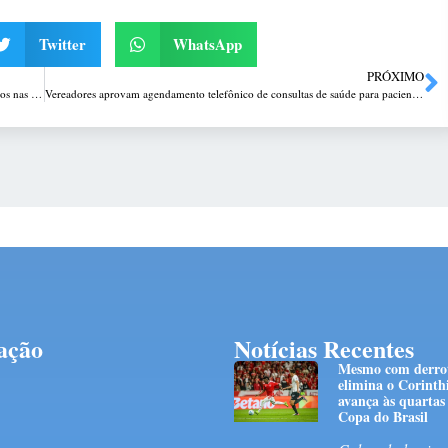
Twitter
WhatsApp
PRÓXIMO
Trabalhadores da Coleurb fazem assembleia: atenção para eventuais atrasos nas saídas dos ônibus
Vereadores aprovam agendamento telefônico de consultas de saúde para pacientes idosos e pessoas com deficiência
ação
Notícias Recentes
Mesmo com derrot
elimina o Corinth
avança às quartas 
Copa do Brasil