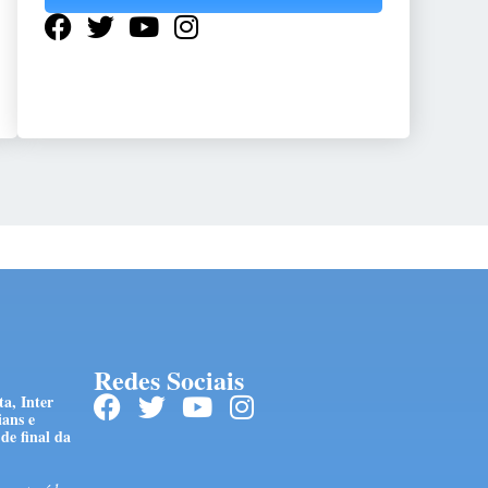
Redes Sociais
a, Inter
ians e
de final da