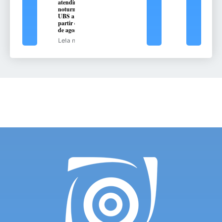
atendimento
noturno na
UBS a
partir de 10
de agosto
Leia mais