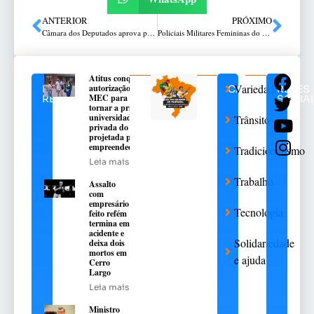
ANTERIOR
PRÓXIMO
Câmara dos Deputados aprova programa de combate ao assédio sexual
Policiais Militares Femininas do 3º RPMon realizam doações de rosas em comemoração ao Dia Internacional da Mulher em Passo Fundo
Atitus conquista
Variedades
autorização do
NOTÍCIAS
CATEGORIAS
REDES
MEC para se
RELACIONADAS
SOCIAI
tornar a primeira
universidade
Trânsito
privada do RS
projetada para o
empreendedorismo
Tradicionalismo
Leia mais
Trabalho
Assalto
com
empresário
Tecnologia
feito refém
termina em
acidente e
Solidariedade
deixa dois
mortos em
e ajuda
Cerro
Largo
Leia mais
Ministro