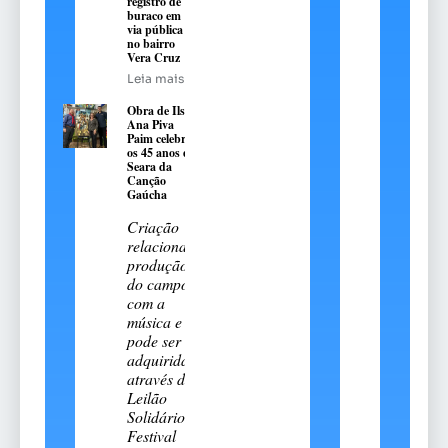
registro de
buraco em
via pública
no bairro
Vera Cruz
Leia mais
Obra de Ilse
Ana Piva
Paim celebra
os 45 anos da
Seara da
Canção
Gaúcha
Criação
relaciona a
produção
do campo
com a
música e
pode ser
adquirida
através do
Leilão
Solidário.
Festival