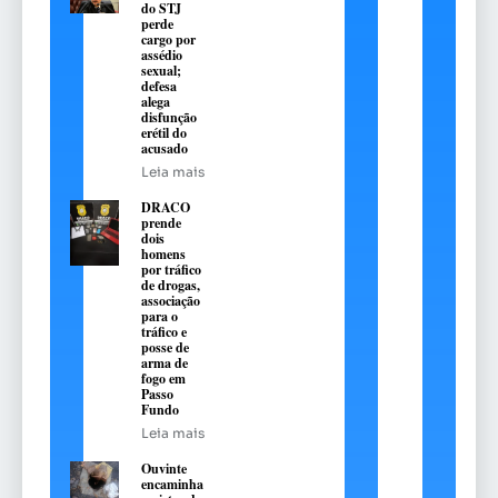
do STJ
perde
cargo por
assédio
sexual;
defesa
alega
disfunção
erétil do
acusado
Leia mais
DRACO
prende
dois
homens
por tráfico
de drogas,
associação
para o
tráfico e
posse de
arma de
fogo em
Passo
Fundo
Leia mais
Ouvinte
encaminha