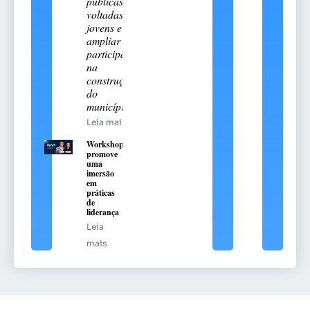
públicas
voltadas aos
jovens e
ampliar sua
participação
na
construção
do
município
Leia mais
Workshop
promove
uma
imersão
em
práticas
de
liderança
Leia
mais