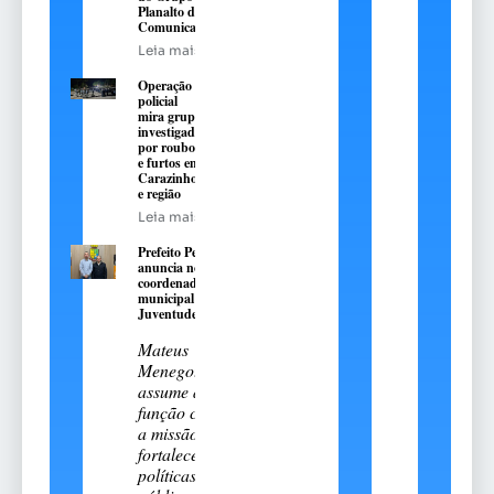
Planalto de
Comunicação
Leia mais
Operação
policial
mira grupo
investigado
por roubos
e furtos em
Carazinho
e região
Leia mais
Prefeito Pedro
anuncia novo
coordenador
municipal da
Juventude
Mateus
Menegotto
assume a
função com
a missão de
fortalecer
políticas