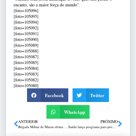
encanto, são a maior força do mundo”.
[foto=105096]
[foto=105095]
[foto=105094]
[foto=105092]
[foto=105091]
[foto=105090]
[foto=105089]
[foto=105088]
[foto=105087]
[foto=105085]
[foto=105084]
[foto=105083]
[foto=105082]
[foto=105080]
Facebook
Twitter
WhatsApp
ANTERIOR
PRÓXIMO
Brigada Militar de Marau efetua prisão de indivíduo por posse irregular de arma de fogo
Saúde lança programa para promover equidade de gênero e raça no SUS