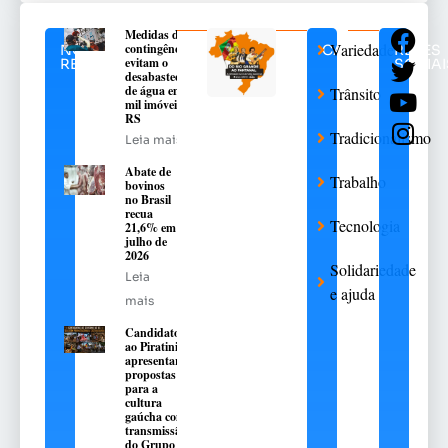
Medidas de
Variedades
contingência
NOTÍCIAS
CATEGORIAS
REDES
evitam o
RELACIONADAS
SOCIAI
desabastecimento
de água em 376
Trânsito
mil imóveis no
RS
Tradicionalismo
Leia mais
Abate de
Trabalho
bovinos
no Brasil
recua
Tecnologia
21,6% em
julho de
2026
Solidariedade
Leia
e ajuda
mais
Candidatos
ao Piratini
apresentarão
propostas
para a
cultura
gaúcha com
transmissão
do Grupo