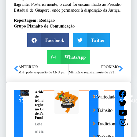
flagrante. Posteriormente, o casal foi encaminhado ao Presídio
Estadual de Guaporé, onde permanece à disposição da Justiça.
Reportagem: Redação
Grupo Planalto de Comunicação
Facebook
Twitter
WhatsApp
ANTERIOR
PRÓXIMO
MPF pede suspensão de CNU para correção de falhas no sistema de cotas
Ministério registra morte de 222 cavalos após ingestão de Nutratta
Acidente
Variedades
de
NOTÍCIAS
CATEGORIAS
REDES
trânsito
RELACIONADAS
SOCIAI
registrado
no Centro
Trânsito
de Passo
Fundo
Tradicionalismo
Leia
mais
Trabalho