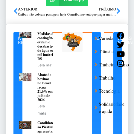
ANTERIOR
PRÓXIMO
Ônibus não cobram passagem hoje
Contribuinte terá que pagar multa para enviar declaração a partir desta quarta
Medidas de
Variedades
contingência
NOTÍCIAS
CATEGORIAS
REDES
evitam o
RELACIONADAS
SOCIAI
desabastecimento
de água em 376
Trânsito
mil imóveis no
RS
Tradicionalismo
Leia mais
Abate de
Trabalho
bovinos
no Brasil
recua
Tecnologia
21,6% em
julho de
2026
Solidariedade
Leia
e ajuda
mais
Candidatos
ao Piratini
apresentarão