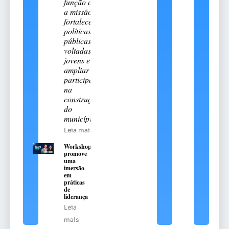
função com
a missão de
fortalecer
políticas
públicas
voltadas aos
jovens e
ampliar sua
participação
na
construção
do
município
Leia mais
Workshop
promove
uma
imersão
em
práticas
de
liderança
Leia
mais