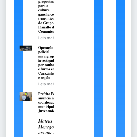
propostas
para a
cultura
gaúcha com
transmissão
do Grupo
Planalto de
Comunicação
Leia mais
Operação
policial
mira grupo
investigado
por roubos
e furtos em
Carazinho
e região
Leia mais
Prefeito Pedro
anuncia novo
coordenador
municipal da
Juventude
Mateus
Menegotto
assume a