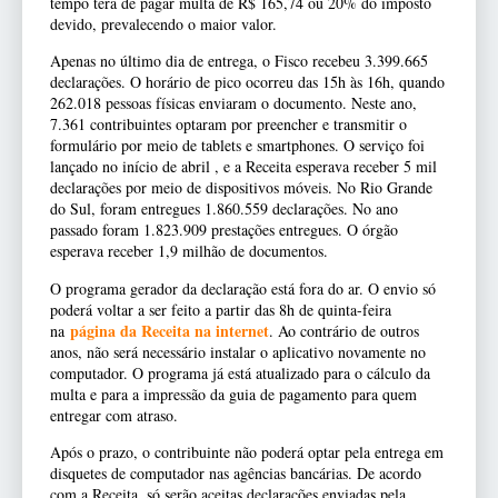
tempo terá de pagar multa de R$ 165,74 ou 20% do imposto
devido, prevalecendo o maior valor.
Apenas no último dia de entrega, o Fisco recebeu 3.399.665
declarações. O horário de pico ocorreu das 15h às 16h, quando
262.018 pessoas físicas enviaram o documento. Neste ano,
7.361 contribuintes optaram por preencher e transmitir o
formulário por meio de tablets e smartphones. O serviço foi
lançado no início de abril , e a Receita esperava receber 5 mil
declarações por meio de dispositivos móveis. No Rio Grande
do Sul, foram entregues 1.860.559 declarações. No ano
passado foram 1.823.909 prestações entregues. O órgão
esperava receber 1,9 milhão de documentos.
O programa gerador da declaração está fora do ar. O envio só
poderá voltar a ser feito a partir das 8h de quinta-feira
página da Receita na internet
na
. Ao contrário de outros
anos, não será necessário instalar o aplicativo novamente no
computador. O programa já está atualizado para o cálculo da
multa e para a impressão da guia de pagamento para quem
entregar com atraso.
Após o prazo, o contribuinte não poderá optar pela entrega em
disquetes de computador nas agências bancárias. De acordo
com a Receita, só serão aceitas declarações enviadas pela