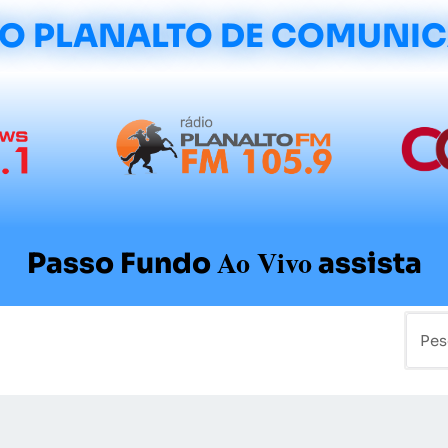
O PLANALTO DE COMUNI
Ao Vivo
Passo Fundo
assista
mo
Colunistas
Sobre a Planalto
Contato