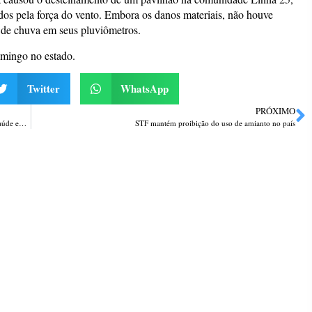
dos pela força do vento. Embora os danos materiais, não houve
m de chuva em seus pluviômetros.
omingo no estado.
Twitter
WhatsApp
PRÓXIMO
Uso de máscara não é mais obrigatório em ILPIs e estabelecimentos de saúde em Passo Fundo
STF mantém proibição do uso de amianto no país