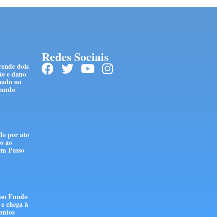
Redes Sociais
rende dois
ão e dano
pado no
Fundo
do por ato
go ao
 em Passo
sso Fundo
e chega à
ontos