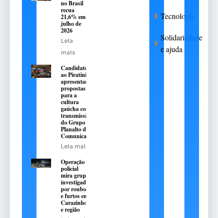
no Brasil
recua
Tecnologia
21,6% em
julho de
2026
Solidariedade
Leia
e ajuda
mais
Candidatos
ao Piratini
apresentarão
propostas
para a
cultura
gaúcha com
transmissão
do Grupo
Planalto de
Comunicação
Leia mais
Operação
policial
mira grupo
investigado
por roubos
e furtos em
Carazinho
e região