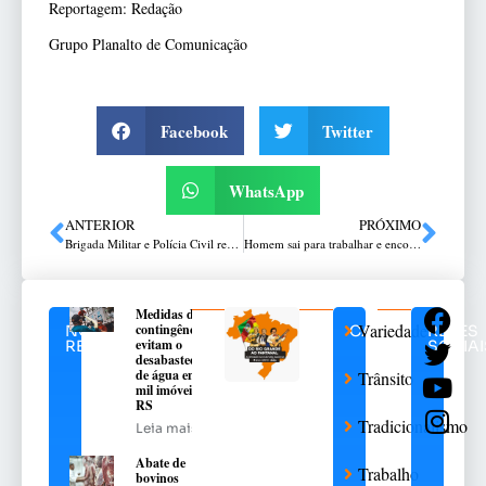
Reportagem: Redação
Grupo Planalto de Comunicação
Facebook
Twitter
WhatsApp
ANTERIOR
PRÓXIMO
Brigada Militar e Polícia Civil realizam segunda edição da Operação Pampa em Mato Castelhano
Homem sai para trabalhar e encontra corpo esquartejado dentro de sacola
Medidas de
Variedades
contingência
NOTÍCIAS
CATEGORIAS
REDES
evitam o
RELACIONADAS
SOCIAI
desabastecimento
de água em 376
Trânsito
mil imóveis no
RS
Tradicionalismo
Leia mais
Abate de
Trabalho
bovinos