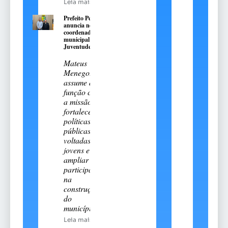
Leia mais
Prefeito Pedro
anuncia novo
coordenador
municipal da
Juventude
Mateus
Menegotto
assume a
função com
a missão de
fortalecer
políticas
públicas
voltadas aos
jovens e
ampliar sua
participação
na
construção
do
município
Leia mais