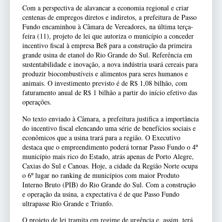
Com a perspectiva de alavancar a economia regional e criar
centenas de empregos diretos e indiretos, a prefeitura de Passo
Fundo encaminhou à Câmara de Vereadores, na última terça-
feira (11), projeto de lei que autoriza o município a conceder
incentivo fiscal à empresa Be8 para a construção da primeira
grande usina de etanol do Rio Grande do Sul. Referência em
sustentabilidade e inovação, a nova indústria usará cereais para
produzir biocombustíveis e alimentos para seres humanos e
animais. O investimento previsto é de R$ 1,08 bilhão, com
faturamento anual de R$ 1 bilhão a partir do início efetivo das
operações.
No texto enviado à Câmara, a prefeitura justifica a importância
do incentivo fiscal elencando uma série de benefícios sociais e
econômicos que a usina trará para a região. O Executivo
destaca que o empreendimento poderá tornar Passo Fundo o 4º
município mais rico do Estado, atrás apenas de Porto Alegre,
Caxias do Sul e Canoas. Hoje, a cidade da Região Norte ocupa
o 6º lugar no ranking de municípios com maior Produto
Interno Bruto (PIB) do Rio Grande do Sul. Com a construção
e operação da usina, a expectativa é de que Passo Fundo
ultrapasse Rio Grande e Triunfo.
O projeto de lei tramita em regime de urgência e, assim, terá