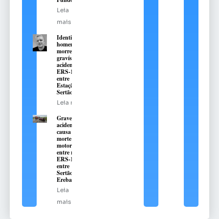
Leia
mais
Identificado
homem que
morreu em
gravíssimo
acidente na
ERS-135,
entre
Estação e
Sertão
Leia mais
Grave
acidente
causa
morte de
motorista
entre na
ERS-135,
entre
Sertão e
Erebango
Leia
mais