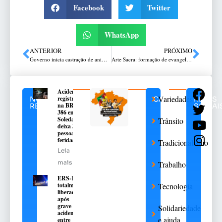
Facebook
Twitter
WhatsApp
ANTERIOR
PRÓXIMO
Governo inicia castração de animais resgatados das enchentes
Arte Sacra: formação de evangelização na Itepa Faculdades
Acidente
Variedades
registrado
NOTÍCIAS
CATEGORIAS
REDES
na BR-
RELACIONADAS
SOCIAI
386 em
Soledade
Trânsito
deixa 3
pessoas
feridas
Tradicionalismo
Leia
mais
Trabalho
ERS-135 é
totalmente
Tecnologia
liberada
após
grave
Solidariedade
acidente
e ajuda
entre