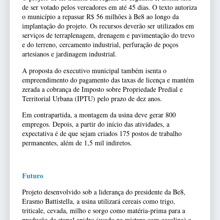
de ser votado pelos vereadores em até 45 dias. O texto autoriza
o município a repassar R$ 56 milhões à Be8 ao longo da
implantação do projeto. Os recursos deverão ser utilizados em
serviços de terraplenagem, drenagem e pavimentação do trevo
e do terreno, cercamento industrial, perfuração de poços
artesianos e jardinagem industrial.
A proposta do executivo municipal também isenta o
empreendimento do pagamento das taxas de licença e mantém
zerada a cobrança de Imposto sobre Propriedade Predial e
Territorial Urbana (IPTU) pelo prazo de dez anos.
Em contrapartida, a montagem da usina deve gerar 800
empregos. Depois, a partir do início das atividades, a
expectativa é de que sejam criados 175 postos de trabalho
permanentes, além de 1,5 mil indiretos.
Futuro
Projeto desenvolvido sob a liderança do presidente da Be8,
Erasmo Battistella, a usina utilizará cereais como trigo,
triticale, cevada, milho e sorgo como matéria-prima para a
produção de etanol anidro (usado na mistura com gasolina) e