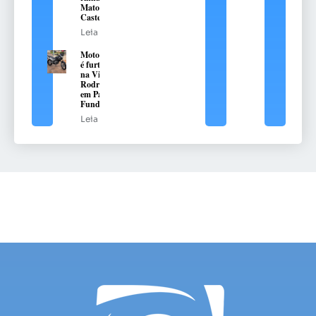
Mato
Castelhano
Leia mais
Motocicleta
é furtada
na Vila
Rodrigues,
em Passo
Fundo
Leia mais