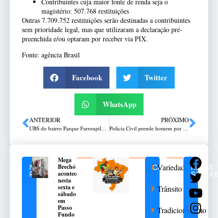
Contribuintes cuja maior fonte de renda seja o
magistério: 507.768 restituições
Outras 7.709.752 restituições serão destinadas a contribuintes
sem prioridade legal, mas que utilizaram a declaração pré-
preenchida e/ou optaram por receber via PIX.
Fonte: agência Brasil
Facebook
Twitter
WhatsApp
ANTERIOR
PRÓXIMO
UBS do bairro Parque Farroupilha, em Passo Fundo, é vandalizada e tem fezes espalhadas na porta
Polícia Civil prende homem por furto de cabos em Passo Fundo
Mega
Variedades
Brechó
NOTÍCIAS
CATEGORIAS
REDES
acontece
RELACIONADAS
SOCIAI
nesta
sexta e
Trânsito
sábado
em
Passo
Tradicionalismo
Fundo