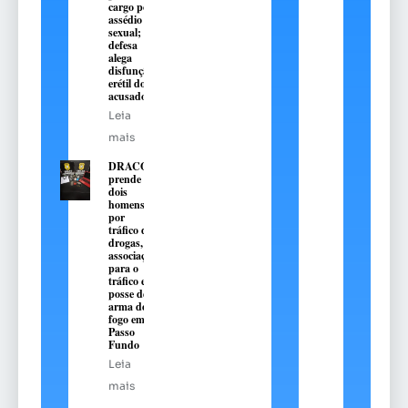
cargo por
assédio
sexual;
defesa
alega
disfunção
erétil do
acusado
Leia
mais
DRACO
prende
dois
homens
por
tráfico de
drogas,
associação
para o
tráfico e
posse de
arma de
fogo em
Passo
Fundo
Leia
mais