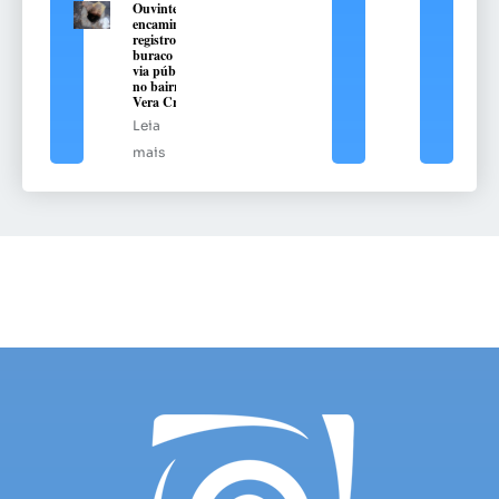
Ouvinte
encaminha
registro de
buraco em
via pública
no bairro
Vera Cruz
Leia
mais