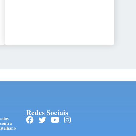
Redes Sociais
tados
 contra
stelhano