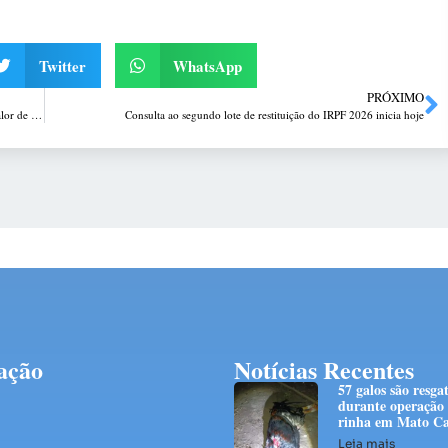
Twitter
WhatsApp
PRÓXIMO
Audiência pública: deputados indagam diretor da Aegea/Corsan sobre valor de tarifas de água e esgoto no RS
Consulta ao segundo lote de restituição do IRPF 2026 inicia hoje
ação
Notícias Recentes
57 galos são resga
durante operação
rinha em Mato Ca
Leia mais