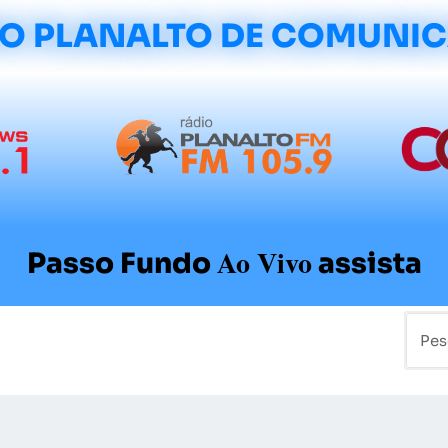
O PLANALTO DE COMUNI
Ao Vivo
Passo Fundo
assista
mo
Colunistas
Sobre a Planalto
Contato