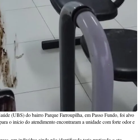
aúde (UBS) do bairro Parque Farroupilha, em Passo Fundo, foi alvo
ara o início do atendimento encontraram a unidade com forte odor e
gas, um indivíduo ainda não identificado teria praticado o ato,