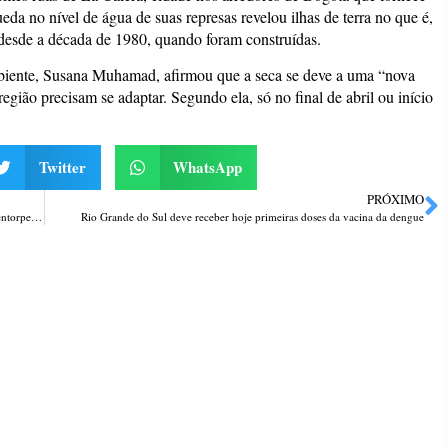
eda no nível de água de suas represas revelou ilhas de terra no que é,
desde a década de 1980, quando foram construídas.
biente, Susana Muhamad, afirmou que a seca se deve a uma “nova
região precisam se adaptar. Segundo ela, só no final de abril ou início
Twitter
WhatsApp
PRÓXIMO
A Brigada Militar efetuou a apreensão de um adolescente por tráfico de entorpecentes em Santa Rosa
Rio Grande do Sul deve receber hoje primeiras doses da vacina da dengue