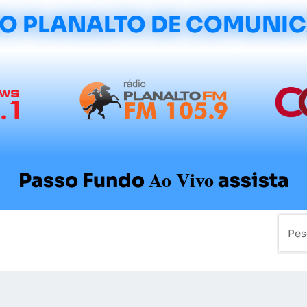
O PLANALTO DE COMUNI
Ao Vivo
Passo Fundo
assista
mo
Colunistas
Sobre a Planalto
Contato