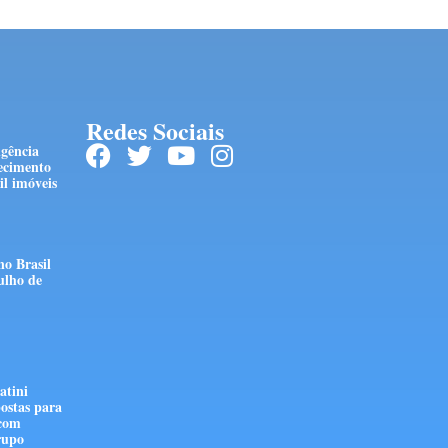
Redes Sociais
ngência
ecimento
l imóveis
no Brasil
ulho de
atini
ostas para
 com
rupo