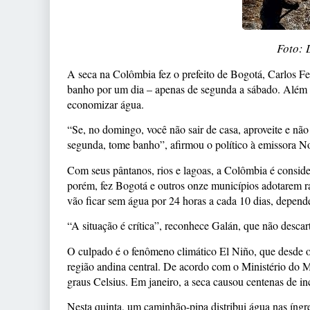
Foto: 
A seca na Colômbia fez o prefeito de Bogotá, Carlos F
banho por um dia – apenas de segunda a sábado. Além di
economizar água.
“Se, no domingo, você não sair de casa, aproveite e n
segunda, tome banho”, afirmou o político à emissora No
Com seus pântanos, rios e lagoas, a Colômbia é conside
porém, fez Bogotá e outros onze municípios adotarem r
vão ficar sem água por 24 horas a cada 10 dias, depend
“A situação é crítica”, reconhece Galán, que não descar
O culpado é o fenômeno climático El Niño, que desde o
região andina central. De acordo com o Ministério do M
graus Celsius. Em janeiro, a seca causou centenas de i
Nesta quinta, um caminhão-pipa distribui água nas íngr