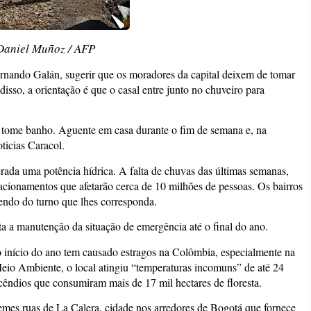
Daniel Muñoz / AFP
ernando Galán, sugerir que os moradores da capital deixem de tomar
sso, a orientação é que o casal entre junto no chuveiro para
ão tome banho. Aguente em casa durante o fim de semana e, na
ticias Caracol.
rada uma potência hídrica. A falta de chuvas das últimas semanas,
acionamentos que afetarão cerca de 10 milhões de pessoas. Os bairros
endo do turno que lhes corresponda.
ta a manutenção da situação de emergência até o final do ano.
 início do ano tem causado estragos na Colômbia, especialmente na
eio Ambiente, o local atingiu “temperaturas incomuns” de até 24
ncêndios que consumiram mais de 17 mil hectares de floresta.
emes ruas de La Calera, cidade nos arredores de Bogotá que fornece