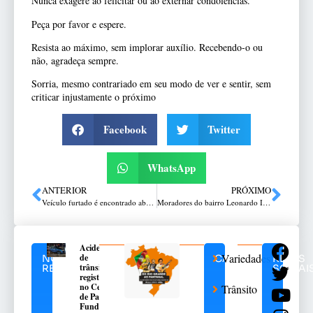
Nunca exagere ao felicitar ou ao externar condolências.
Peça por favor e espere.
Resista ao máximo, sem implorar auxílio. Recebendo-o ou
não, agradeça sempre.
Sorria, mesmo contrariado em seu modo de ver e sentir, sem
criticar injustamente o próximo
Facebook
Twitter
WhatsApp
ANTERIOR
PRÓXIMO
Veículo furtado é encontrado abandonado na Lucas Araújo
Moradores do bairro Leonardo Ilha realizam manifestação em frente à prefeitura
Acidente
Variedades
de
NOTÍCIAS
CATEGORIAS
REDES
trânsito
RELACIONADAS
SOCIAI
registrado
no Centro
Trânsito
de Passo
Fundo