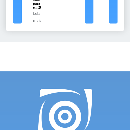
para bets
em 2025
Leia
mais