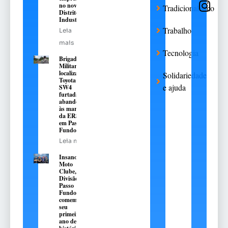
no novo
Tradicionalismo
Distrito
Industrial
Trabalho
Leia
mais
Tecnologia
Brigada
Militar
localiza
Solidariedade
Toyota Hilux
e ajuda
SW4
furtada e
abandonada
às margens
da ERS-324,
em Passo
Fundo
Leia mais
Insanos
Moto
Clube,
Divisão
Passo
Fundo,
comemora
seu
primeiro
ano de