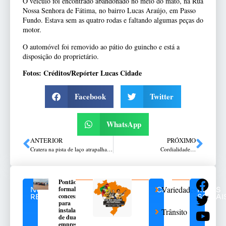
O veículo foi encontrado abandonado no meio do mato, na Rua
Nossa Senhora de Fátima, no bairro Lucas Araújo, em Passo
Fundo. Estava sem as quatro rodas e faltando algumas peças do
motor.
O automóvel foi removido ao pátio do guincho e está a
disposição do proprietário.
Fotos: Créditos/Repórter Lucas Cidade
Facebook
Twitter
WhatsApp
ANTERIOR
PRÓXIMO
Cratera na pista de laço atrapalha atividades no Parque da Roselândia
Cordialidade…
Pontão
Variedades
formaliza
NOTÍCIAS
CATEGORIAS
REDES
concessões
RELACIONADAS
SOCIAI
para
instalação
Trânsito
de duas
empresas