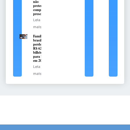
não
pretendem
comprar
presente
Leia
mais
Famílias
brasileiras
perderam
R$ 62,5
bilhões
para bets
em 2025
Leia
mais