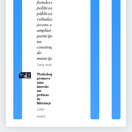
fortalecer
políticas
públicas
voltadas aos
jovens e
ampliar sua
participação
na
construção
do
município
Leia mais
Workshop
promove
uma
imersão
em
práticas
de
liderança
Leia
mais