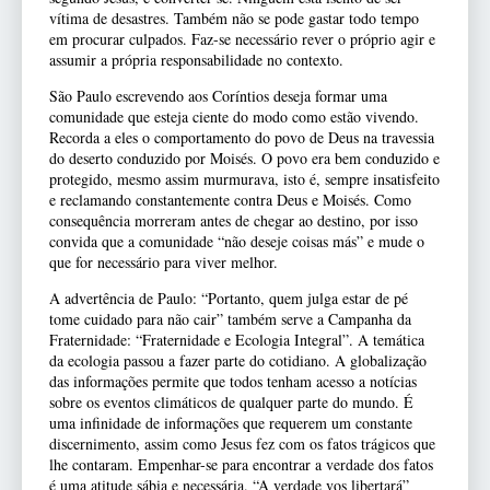
vítima de desastres. Também não se pode gastar todo tempo
em procurar culpados. Faz-se necessário rever o próprio agir e
assumir a própria responsabilidade no contexto.
São Paulo escrevendo aos Coríntios deseja formar uma
comunidade que esteja ciente do modo como estão vivendo.
Recorda a eles o comportamento do povo de Deus na travessia
do deserto conduzido por Moisés. O povo era bem conduzido e
protegido, mesmo assim murmurava, isto é, sempre insatisfeito
e reclamando constantemente contra Deus e Moisés. Como
consequência morreram antes de chegar ao destino, por isso
convida que a comunidade “não deseje coisas más” e mude o
que for necessário para viver melhor.
A advertência de Paulo: “Portanto, quem julga estar de pé
tome cuidado para não cair” também serve a Campanha da
Fraternidade: “Fraternidade e Ecologia Integral”. A temática
da ecologia passou a fazer parte do cotidiano. A globalização
das informações permite que todos tenham acesso a notícias
sobre os eventos climáticos de qualquer parte do mundo. É
uma infinidade de informações que requerem um constante
discernimento, assim como Jesus fez com os fatos trágicos que
lhe contaram. Empenhar-se para encontrar a verdade dos fatos
é uma atitude sábia e necessária. “A verdade vos libertará”