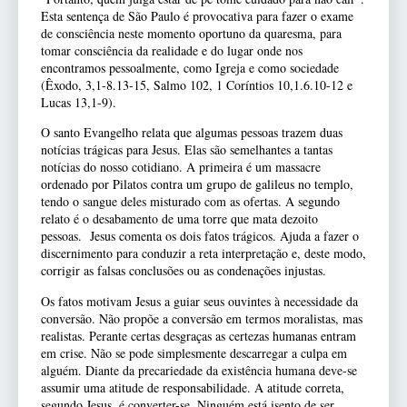
Esta sentença de São Paulo é provocativa para fazer o exame
de consciência neste momento oportuno da quaresma, para
tomar consciência da realidade e do lugar onde nos
encontramos pessoalmente, como Igreja e como sociedade
(Êxodo, 3,1-8.13-15, Salmo 102, 1 Coríntios 10,1.6.10-12 e
Lucas 13,1-9).
O santo Evangelho relata que algumas pessoas trazem duas
notícias trágicas para Jesus. Elas são semelhantes a tantas
notícias do nosso cotidiano. A primeira é um massacre
ordenado por Pilatos contra um grupo de galileus no templo,
tendo o sangue deles misturado com as ofertas. A segundo
relato é o desabamento de uma torre que mata dezoito
pessoas. Jesus comenta os dois fatos trágicos. Ajuda a fazer o
discernimento para conduzir a reta interpretação e, deste modo,
corrigir as falsas conclusões ou as condenações injustas.
Os fatos motivam Jesus a guiar seus ouvintes à necessidade da
conversão. Não propõe a conversão em termos moralistas, mas
realistas. Perante certas desgraças as certezas humanas entram
em crise. Não se pode simplesmente descarregar a culpa em
alguém. Diante da precariedade da existência humana deve-se
assumir uma atitude de responsabilidade. A atitude correta,
segundo Jesus, é converter-se. Ninguém está isento de ser