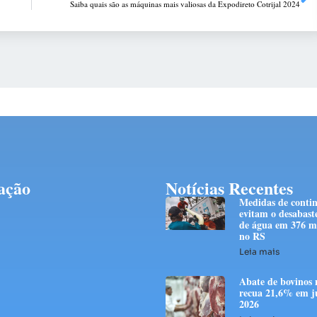
Saiba quais são as máquinas mais valiosas da Expodireto Cotrijal 2024
ação
Notícias Recentes
Medidas de conti
evitam o desabast
de água em 376 mi
no RS
Leia mais
Abate de bovinos 
recua 21,6% em j
2026