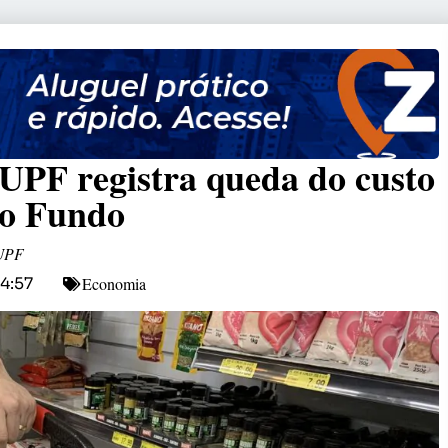
 UPF registra queda do custo
so Fundo
 UPF
Economia
14:57