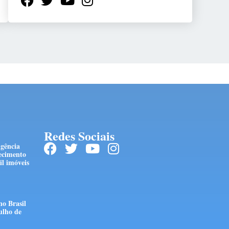
Redes Sociais
ngência
ecimento
l imóveis
no Brasil
ulho de