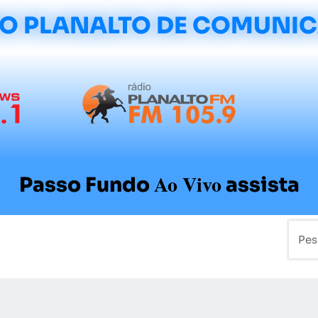
O PLANALTO DE COMUNI
Ao Vivo
Passo Fundo
assista
mo
Colunistas
Sobre a Planalto
Contato