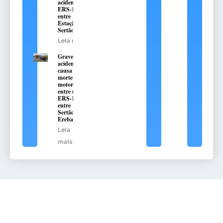
acidente na
ERS-135,
entre
Estação e
Sertão
Leia mais
Grave
acidente
causa
morte de
motorista
entre na
ERS-135,
entre
Sertão e
Erebango
Leia
mais