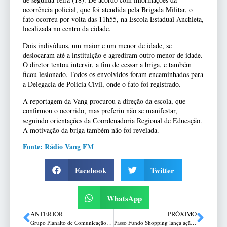
ocorrência policial, que foi atendida pela Brigada Militar, o
fato ocorreu por volta das 11h55, na Escola Estadual Anchieta,
localizada no centro da cidade.
Dois indivíduos, um maior e um menor de idade, se
deslocaram até a instituição e agrediram outro menor de idade.
O diretor tentou intervir, a fim de cessar a briga, e também
ficou lesionado. Todos os envolvidos foram encaminhados para
a Delegacia de Polícia Civil, onde o fato foi registrado.
A reportagem da Vang procurou a direção da escola, que
confirmou o ocorrido, mas preferiu não se manifestar,
seguindo orientações da Coordenadoria Regional de Educação.
A motivação da briga também não foi revelada.
Fonte: Rádio Vang FM
Facebook
Twitter
WhatsApp
ANTERIOR
PRÓXIMO
Grupo Planalto de Comunicação na Expoagro Afubra 2024
Passo Fundo Shopping lança ação “Compre, Ganhe e Faça o Bem” com brinde solidário exclusivo dos Amigos do Bem