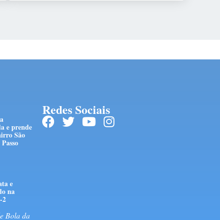
Redes Sociais
ra
da e prende
irro São
 Passo
ta e
do na
-2
e Bola da