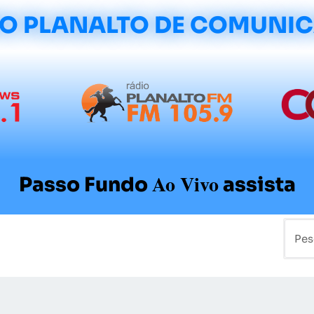
O PLANALTO DE COMUNI
Ao Vivo
Passo Fundo
assista
mo
Colunistas
Sobre a Planalto
Contato