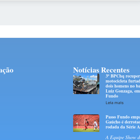
ação
Notícias Recentes
3º BPChq recupe
motocicleta furta
dois homens no ba
Luiz Gonzaga, em
Fundo
Leia mais
Passo Fundo empa
Gaúcho é derrota
rodada da Série A
A Equipe Show d