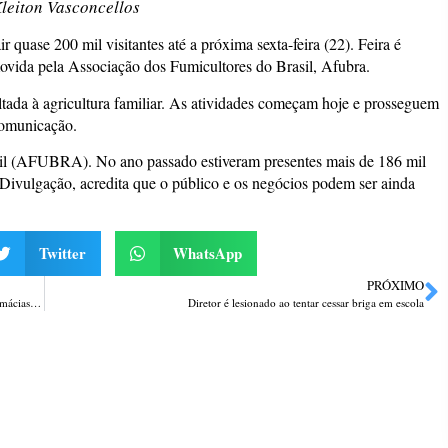
leiton Vasconcellos
 quase 200 mil visitantes até a próxima sexta-feira (22). Feira é
movida pela Associação dos Fumicultores do Brasil, Afubra.
tada à agricultura familiar.
As atividades começam hoje e prosseguem
Comunicação.
sil (AFUBRA). No ano passado estiveram presentes mais de 186 mil
ivulgação, acredita que o público e os negócios podem ser ainda
Twitter
WhatsApp
PRÓXIMO
Vacina contra a gripe para todas as idades está disponível na Rede de Farmácias São João
Diretor é lesionado ao tentar cessar briga em escola