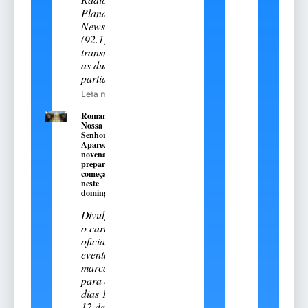
Planalto
News
(92.1)
transmitiu
as duas
partidas
Leia mais
Romaria de
Nossa
Senhora
Aparecida:
novena
preparatória
começa
neste
domingo, 9
Divulgado
o cartal
oficial do
evento
marcado
para os
dias 11 e
12 de