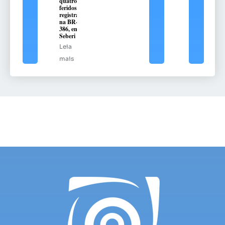
quatro
feridos é
registrado
na BR-
386, em
Seberi
Leia
mais