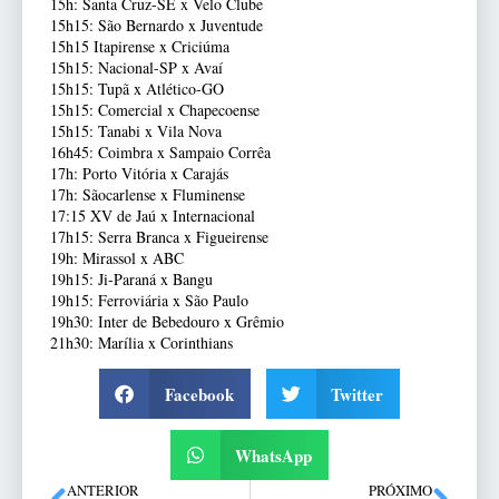
15h: Santa Cruz-SE x Velo Clube
15h15: São Bernardo x Juventude
15h15 Itapirense x Criciúma
15h15: Nacional-SP x Avaí
15h15: Tupã x Atlético-GO
15h15: Comercial x Chapecoense
15h15: Tanabi x Vila Nova
16h45: Coimbra x Sampaio Corrêa
17h: Porto Vitória x Carajás
17h: Sãocarlense x Fluminense
17:15 XV de Jaú x Internacional
17h15: Serra Branca x Figueirense
19h: Mirassol x ABC
19h15: Ji-Paraná x Bangu
19h15: Ferroviária x São Paulo
19h30: Inter de Bebedouro x Grêmio
21h30: Marília x Corinthians
Facebook
Twitter
WhatsApp
ANTERIOR
PRÓXIMO