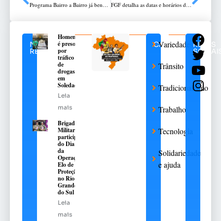
Programa Bairro a Bairro já beneficiou mais de 40 mil pessoas
FGF detalha as datas e horários de jogos do Gauchão
Homem
Variedades
é preso
NOTÍCIAS
CATEGORIAS
REDES
por
RELACIONADAS
SOCIAI
tráfico
de
Trânsito
drogas
em
Soledade
Tradicionalismo
Leia
mais
Trabalho
Brigada
Militar
Tecnologia
participa
do Dia D
da
Solidariedade
Operação
e ajuda
Elo de
Proteção
no Rio
Grande
do Sul
Leia
mais