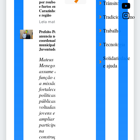
por roubos
Trânsito
e furtos em
Carazinho
e região
Tradicionalismo
Leia mais
Trabalho
Prefeito Pedro
anuncia novo
coordenador
Tecnologia
municipal da
Juventude
Solidariedade
Mateus
Menegotto
e ajuda
assume a
função com
a missão de
fortalecer
políticas
públicas
voltadas aos
jovens e
ampliar sua
participação
na
construção