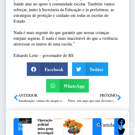
Saúde atue no apoio à comunidade escolar. Também vamos
reforçar, junto à Secretaria da Educação e às prefeituras, as
estratégias de proteção e cuidado em todas as escolas do
Estado.
Nada é mais urgente do que garantir que nossas crianças
estejam seguras. E nada é mais inaceitável do que a violência
atravessar os muros de uma escola.”
Eduardo Leite – governador do RS
Facebook
Twitter
WhatsApp
ANTERIOR
PRÓXIMO
Atualização: vítima do ataque em escola de Estação (RS) não era irmão do agressor, apontam novas informações
Vitor, um anjo que não deveria ter partido assim
Operação
Variedades
policial
NOTÍCIAS
CATEGORIAS
REDES
mira grupo
RELACIONADAS
SOCIAI
investigado