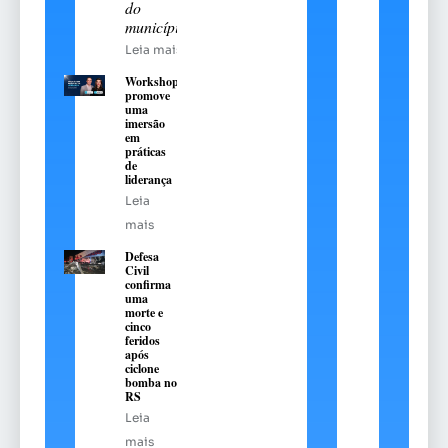
do
município
Leia mais
Workshop
promove
uma
imersão
em
práticas
de
liderança
Leia
mais
Defesa
Civil
confirma
uma
morte e
cinco
feridos
após
ciclone
bomba no
RS
Leia
mais