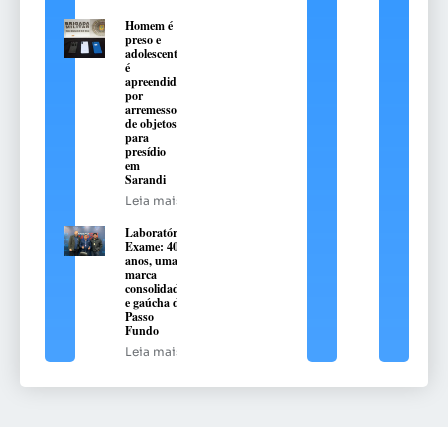
Homem é
preso e
adolescente
é
apreendido
por
arremesso
de objetos
para
presídio
em
Sarandi
Leia mais
Laboratório
Exame: 40
anos, uma
marca
consolidada
e gaúcha de
Passo
Fundo
Leia mais