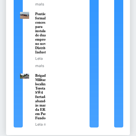
mais
Pontão
formaliza
concessões
para
instalação
de duas
empresas
no novo
Distrito
Industrial
Leia
mais
Brigada
Militar
localiza
Toyota Hilux
SW4
furtada e
abandonada
às margens
da ERS-324,
em Passo
Fundo
Leia mais