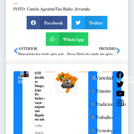
—
FOTO: Camila Agostini/Tua Rádio Alvorada
Facebook
Twitter
WhatsApp
ANTERIOR
PRÓXIMO
Motociclista fica ferido após acidente no centro de Passo Fundo
Novos Peões do estado são apresentados pelo Conselho Diretor do MTG
STF
Variedades
decide
NOTÍCIAS
CATEGORIAS
REDES
se
RELACIONADAS
SOCIAI
bingo,
jogo
Trânsito
do
bicho e
caça-
Tradicionalismo
níqueis
são
ilegais
Trabalho
ou não
Leia
Tecnologia
mais