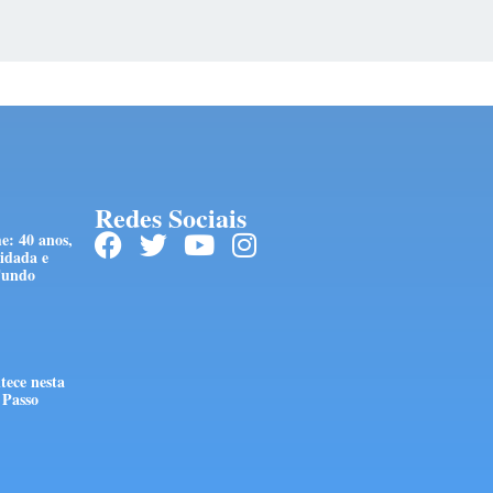
Redes Sociais
e: 40 anos,
idada e
Fundo
tece nesta
 Passo