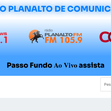
O PLANALTO DE COMUNI
Ao Vivo
Passo Fundo
assista
mo
Colunistas
Sobre a Planalto
Contato