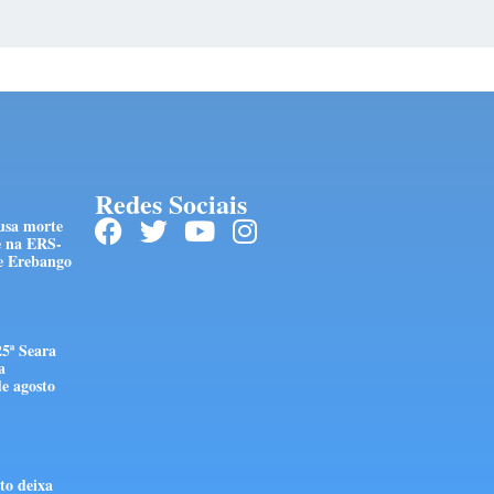
Redes Sociais
usa morte
e na ERS-
 e Erebango
25ª Seara
a
e agosto
to deixa