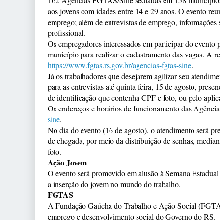
162 Agências FGTAS/Sine sediadas em 158 municípios g
aos jovens com idades entre 14 e 29 anos. O evento reun
emprego; além de entrevistas de emprego, informações so
profissional.
Os empregadores interessados em participar do event
município para realizar o cadastramento das vagas. A rel
https://www.fgtas.rs.gov.br/
agencias-fgtas-sine
.
Já os trabalhadores que desejarem agilizar seu atendime
para as entrevistas até quinta-feira, 15 de agosto, p
de identificação que contenha CPF e foto, ou pelo aplic
Os endereços e horários de funcionamento das Agências 
sine
.
No dia do evento (16 de agosto), o atendimento será pr
de chegada, por meio da distribuição de senhas, media
foto.
Ação Jovem
O evento será promovido em alusão à Semana Estadual da
a inserção do jovem no mundo do trabalho.
FGTAS
A Fundação Gaúcha do Trabalho e Ação Social (FGTAS) é
emprego e desenvolvimento social do Governo do RS.