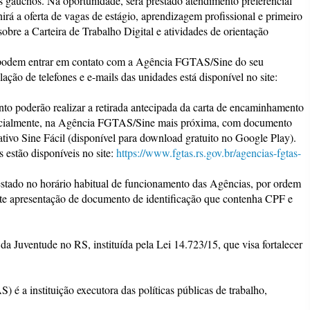
aúchos. Na oportunidade, será prestado atendimento preferencial
irá a oferta de vagas de estágio, aprendizagem profissional e primeiro
bre a Carteira de Trabalho Digital e atividades de orientação
o podem entrar em contato com a Agência FGTAS/Sine do seu
ação de telefones e e-mails das unidades está disponível no site:
nto poderão realizar a retirada antecipada da carta de encaminhamento
resencialmente, na Agência FGTAS/Sine mais próxima, com documento
ativo Sine Fácil (disponível para download gratuito no Google Play).
estão disponíveis no site:
https://www.fgtas.rs.gov.br/
agencias-fgtas-
estado no horário habitual de funcionamento das Agências, por ordem
nte apresentação de documento de identificação que contenha CPF e
 Juventude no RS, instituída pela Lei 14.723/15, que visa fortalecer
 a instituição executora das políticas públicas de trabalho,