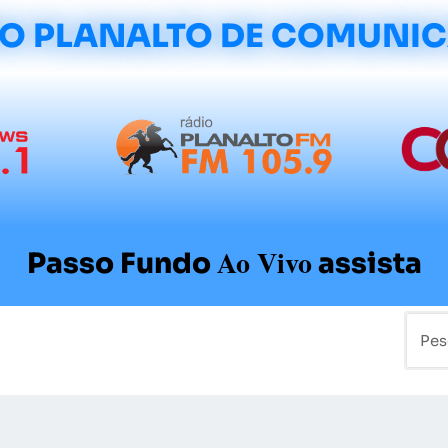
O PLANALTO DE COMUNI
Ao Vivo
Passo Fundo
assista
mo
Colunistas
Sobre a Planalto
Contato