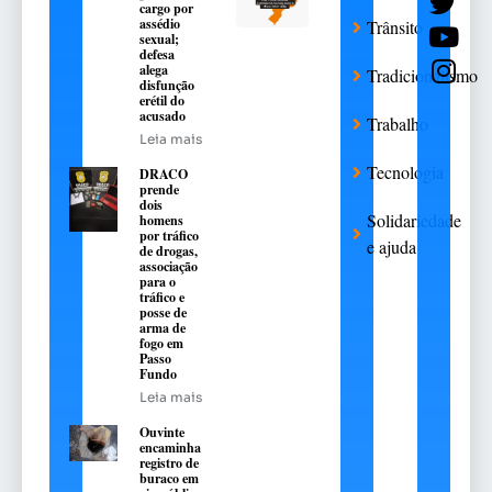
cargo por
assédio
Trânsito
sexual;
defesa
alega
Tradicionalismo
disfunção
erétil do
acusado
Trabalho
Leia mais
Tecnologia
DRACO
prende
dois
Solidariedade
homens
por tráfico
e ajuda
de drogas,
associação
para o
tráfico e
posse de
arma de
fogo em
Passo
Fundo
Leia mais
Ouvinte
encaminha
registro de
buraco em