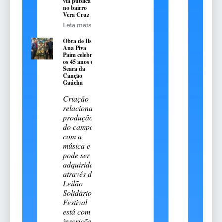
via pública
no bairro
Vera Cruz
Leia mais
Obra de Ilse
Ana Piva
Paim celebra
os 45 anos da
Seara da
Canção
Gaúcha
Criação
relaciona a
produção
do campo
com a
música e
pode ser
adquirida
através do
Leilão
Solidário.
Festival
está com
inscrições