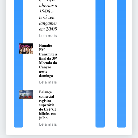
abertas até
15/08 e
terá seu
lançamento
em 20/08
Leia mais
Planalto
FM
transmite a
final da 39ª
Moenda da
Canção
neste
domingo
Leia mais
Balança
comercial
registra
superávit
de US$ 7,1
bilhões em
julho
Leia mais