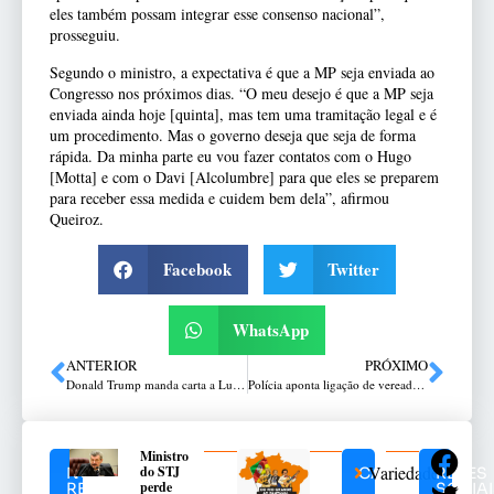
eles também possam integrar esse consenso nacional”,
prosseguiu.
Segundo o ministro, a expectativa é que a MP seja enviada ao
Congresso nos próximos dias. “O meu desejo é que a MP seja
enviada ainda hoje [quinta], mas tem uma tramitação legal e é
um procedimento. Mas o governo deseja que seja de forma
rápida. Da minha parte eu vou fazer contatos com o Hugo
[Motta] e com o Davi [Alcolumbre] para que eles se preparem
para receber essa medida e cuidem bem dela”, afirmou
Queiroz.
Facebook
Twitter
WhatsApp
ANTERIOR
PRÓXIMO
Donald Trump manda carta a Lula e anuncia tarifa de 50% sobre produtos brasileiros
Polícia aponta ligação de vereadora (PT) morta no RS com facção criminosa
Ministro
Variedades
do STJ
NOTÍCIAS
CATEGORIAS
REDES
perde
RELACIONADAS
SOCIAI