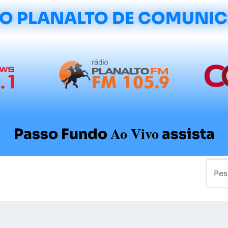
O PLANALTO DE COMUNI
Ao Vivo
Passo Fundo
assista
mo
Colunistas
Sobre a Planalto
Contato