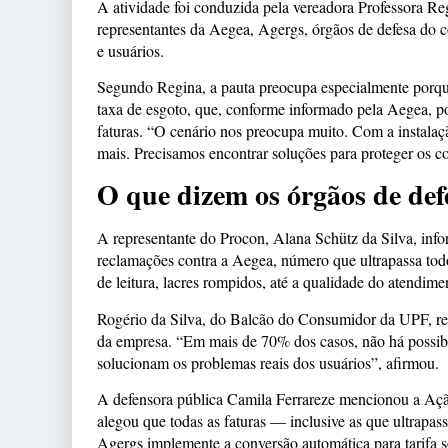
A atividade foi conduzida pela vereadora Professora Re
representantes da Aegea, Agergs, órgãos de defesa do c
e usuários.
Segundo Regina, a pauta preocupa especialmente porque
taxa de esgoto, que, conforme informado pela Aegea, p
faturas. “O cenário nos preocupa muito. Com a instalaç
mais. Precisamos encontrar soluções para proteger os c
O que dizem os órgãos de de
A representante do Procon, Alana Schütz da Silva, infor
reclamações contra a Aegea, número que ultrapassa tod
de leitura, lacres rompidos, até a qualidade do atendimen
Rogério da Silva, do Balcão do Consumidor da UPF, ref
da empresa. “Em mais de 70% dos casos, não há possibil
solucionam os problemas reais dos usuários”, afirmou.
A defensora pública Camila Ferrareze mencionou a Ação
alegou que todas as faturas — inclusive as que ultrapa
Agergs implemente a conversão automática para tarifa 