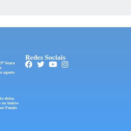
Redes Sociais
25ª Seara
a
e agosto
to deixa
o no bairro
sso Fundo