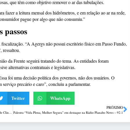
osas, que têm como objetivo remover o ar das tubulações.
fazer a leitura mensal dos hidrômetros, e em relação ao ar na rede,
o consumidor pague por algo que não consumiu.”
 passos
 fiscalização. “A Agergs não possui escritório físico em Passo Fundo,
, ressaltou.
ão da Frente seguirá tratando do tema. As entidades foram
ive alternativas contratuais e legislativas.
ssa foi uma decisão política dos governos, não dos usuários. O
 serviço precário e caro”, concluiu a parlamentar.
Twitter
WhatsApp
PRÓXIMO
Vereadores conhecem as obras do novo Centro Oncológico do Hospital de Clínicas
Palestra “Vida Plena, Mulher Segura” em destaque na Rádio Planalto News – 92.1