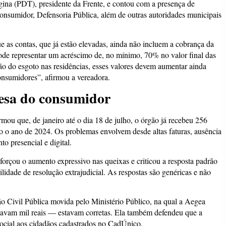
gina (PDT), presidente da Frente, e contou com a presença de
onsumidor, Defensoria Pública, além de outras autoridades municipais
 as contas, que já estão elevadas, ainda não incluem a cobrança da
ode representar um acréscimo de, no mínimo, 70% no valor final das
ão do esgoto nas residências, esses valores devem aumentar ainda
onsumidores”, afirmou a vereadora.
fesa do consumidor
mou que, de janeiro até o dia 18 de julho, o órgão já recebeu 256
o o ano de 2024. Os problemas envolvem desde altas faturas, ausência
to presencial e digital.
orçou o aumento expressivo nas queixas e criticou a resposta padrão
idade de resolução extrajudicial. As respostas são genéricas e não
 Civil Pública movida pelo Ministério Público, na qual a Aegea
ssavam mil reais — estavam corretas. Ela também defendeu que a
social aos cidadãos cadastrados no CadÚnico.