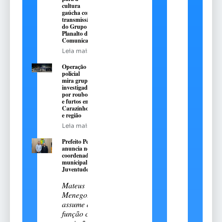
cultura
gaúcha com
transmissão
do Grupo
Planalto de
Comunicação
Leia mais
Operação
policial
mira grupo
investigado
por roubos
e furtos em
Carazinho
e região
Leia mais
Prefeito Pedro
anuncia novo
coordenador
municipal da
Juventude
Mateus
Menegotto
assume a
função com