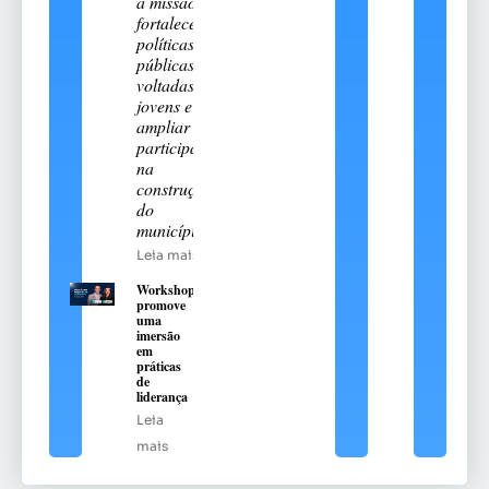
a missão de
fortalecer
políticas
públicas
voltadas aos
jovens e
ampliar sua
participação
na
construção
do
município
Leia mais
Workshop
promove
uma
imersão
em
práticas
de
liderança
Leia
mais