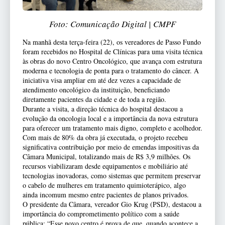
Foto: Comunicação Digital | CMPF
Na manhã desta terça-feira (22), os vereadores de Passo Fundo
foram recebidos no Hospital de Clínicas para uma visita técnica
às obras do novo Centro Oncológico, que avança com estrutura
moderna e tecnologia de ponta para o tratamento do câncer. A
iniciativa visa ampliar em até dez vezes a capacidade de
atendimento oncológico da instituição, beneficiando
diretamente pacientes da cidade e de toda a região.
Durante a visita, a direção técnica do hospital destacou a
evolução da oncologia local e a importância da nova estrutura
para oferecer um tratamento mais digno, completo e acolhedor.
Com mais de 80% da obra já executada, o projeto recebeu
significativa contribuição por meio de emendas impositivas da
Câmara Municipal, totalizando mais de R$ 3,9 milhões. Os
recursos viabilizaram desde equipamentos e mobiliário até
tecnologias inovadoras, como sistemas que permitem preservar
o cabelo de mulheres em tratamento quimioterápico, algo
ainda incomum mesmo entre pacientes de planos privados.
O presidente da Câmara, vereador Gio Krug (PSD), destacou a
importância do comprometimento político com a saúde
pública: “Esse novo centro é prova de que, quando acontece a