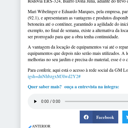
Rodovia ERS-324, Bairro Dona Julia, adiante do trevo 
Mari Wibelinger e Eduardo Marques, pela empresa, pa
(92.1), e apresentaram as vantagens e produtos disponibi
betoneira até o contêiner, garantindo a agilidade do iní
exemplo, no final de semana, existe a alternativa da loc
ser prorrogado para que a obra tenha continuidade.
A vantagem da locação de equipamentos vai até o reparo
equipamentos que depois não serão mais utilizados. A 
melhorias no seu jardim e precisa do material, esse é o
Para conferir, aqui está o acesso à rede social da GM L
igsh=dnNhbzgxM3Iwd2Y2#
Quer saber mais? ouça a entrevista na íntegra:
Facebook
ANTERIOR