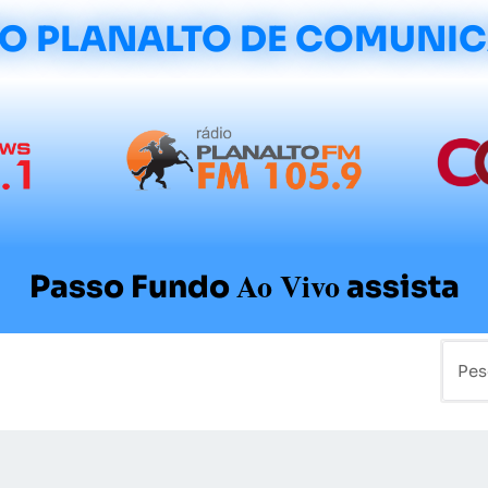
O PLANALTO DE COMUNI
Ao Vivo
Passo Fundo
assista
mo
Colunistas
Sobre a Planalto
Contato