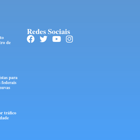
Redes Sociais
to
tro de
stas para
 federais
huvas
r tráfico
edade