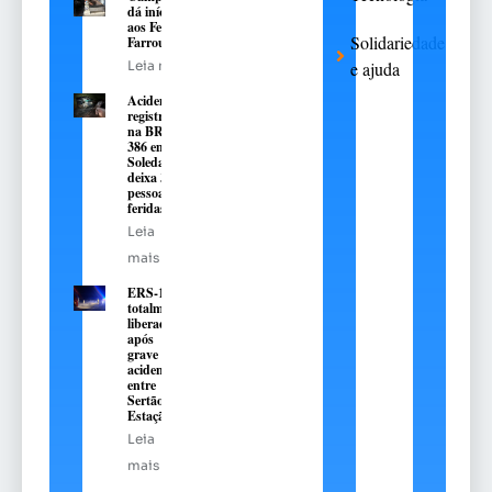
dá início
aos Festejos
Solidariedade
Farroupilha
Leia mais
e ajuda
Acidente
registrado
na BR-
386 em
Soledade
deixa 3
pessoas
feridas
Leia
mais
ERS-135 é
totalmente
liberada
após
grave
acidente
entre
Sertão e
Estação
Leia
mais