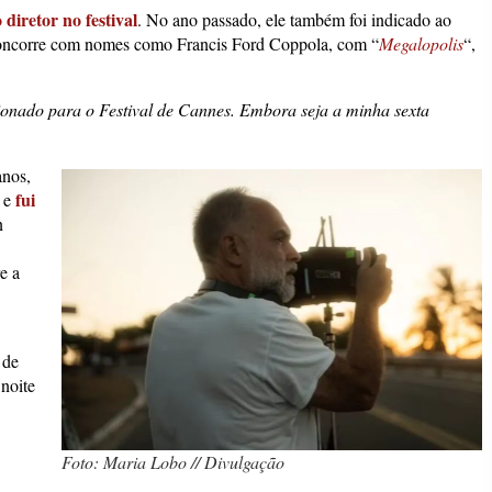
diretor no festival
. No ano passado, ele também foi indicado ao
concorre com nomes como Francis Ford Coppola, com “
Megalopolis
“,
ionado para o Festival de Cannes. Embora seja a minha sexta
anos,
fui
‘ e
n
e a
 de
noite
Foto: Maria Lobo // Divulgação