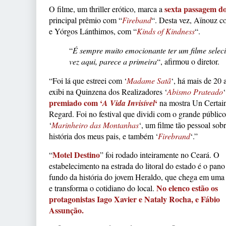
sexta passagem do 
O filme, um thriller erótico, marca a
principal prêmio com “
Fireband
“. Desta vez, Aïnouz 
e Yórgos Lánthimos, com “
Kinds of Kindness
“.
“
É sempre muito emocionante ter um filme selec
vez aqui, parece a primeira
“, afirmou o diretor.
“Foi lá que estreei com ‘
Madame Satã
‘, há mais de 20 
exibi na Quinzena dos Realizadores ‘
Abismo Prateado
premiado com ‘
‘
A Vida Invisível
na mostra Un Certai
Regard. Foi no festival que dividi com o grande público
‘
Marinheiro das Montanhas
‘, um filme tão pessoal sobr
história dos meus pais, e também ‘
Firebrand
‘.”
Motel Destino
“
” foi rodado inteiramente no Ceará. O
estabelecimento na estrada do litoral do estado é o pano
fundo da história do jovem Heraldo, que chega em uma 
No elenco estão os
e transforma o cotidiano do local.
protagonistas Iago Xavier e Nataly Rocha, e Fábio
Assunção.