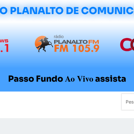
O PLANALTO DE COMUNI
Ao Vivo
Passo Fundo
assista
mo
Colunistas
Sobre a Planalto
Contato