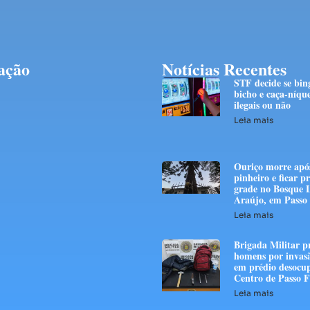
ação
Notícias Recentes
STF decide se bin
bicho e caça-níque
ilegais ou não
Leia mais
Ouriço morre após
pinheiro e ficar p
grade no Bosque 
Araújo, em Passo
Leia mais
Brigada Militar p
homens por invas
em prédio desocu
Centro de Passo 
Leia mais