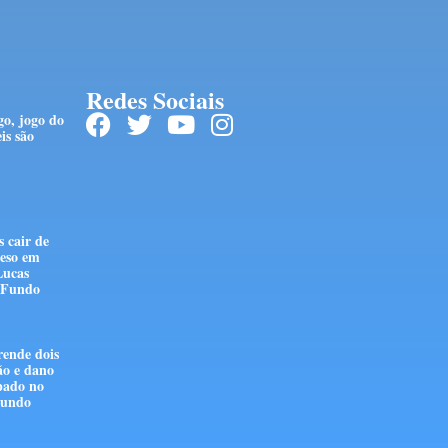
Redes Sociais
go, jogo do
is são
 cair de
reso em
Lucas
 Fundo
rende dois
ão e dano
pado no
Fundo