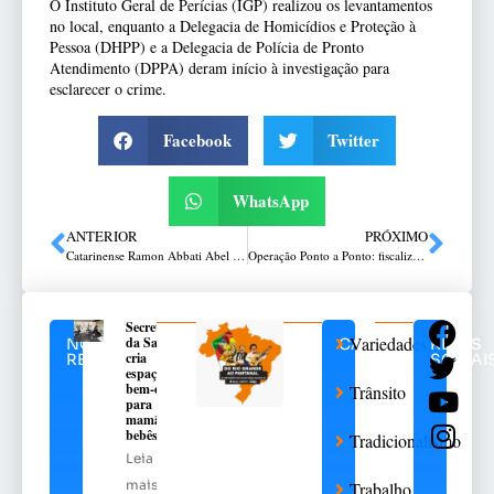
O Instituto Geral de Perícias (IGP) realizou os levantamentos
no local, enquanto a Delegacia de Homicídios e Proteção à
Pessoa (DHPP) e a Delegacia de Polícia de Pronto
Atendimento (DPPA) deram início à investigação para
esclarecer o crime.
Facebook
Twitter
WhatsApp
ANTERIOR
PRÓXIMO
Catarinense Ramon Abbati Abel apitará o primeiro Gre-Nal decisivo do Gauchão
Operação Ponto a Ponto: fiscalização desde o aeroporto até o Boqueirão
Secretaria
Variedades
da Saúde
NOTÍCIAS
CATEGORIAS
REDES
cria
RELACIONADAS
SOCIAI
espaço de
bem-estar
Trânsito
para
mamães e
bebês
Tradicionalismo
Leia
mais
Trabalho